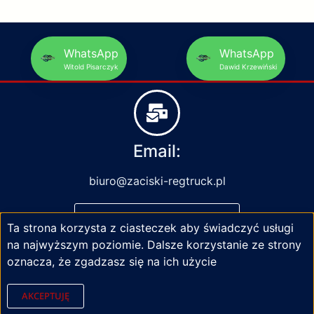
WhatsApp
WhatsApp
Witold Pisarczyk
Dawid Krzewiński
Email:
biuro@zaciski-regtruck.pl
NAPISZ DO NAS
Ta strona korzysta z ciasteczek aby świadczyć usługi
na najwyższym poziomie. Dalsze korzystanie ze strony
oznacza, że zgadzasz się na ich użycie
AKCEPTUJĘ