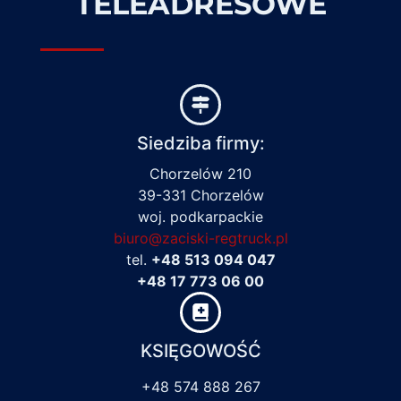
TELEADRESOWE
Siedziba firmy:
Chorzelów 210
39-331 Chorzelów
woj. podkarpackie
biuro@zaciski-regtruck.pl
tel.
+48 513 094 047
+48 17 773 06 00
KSIĘGOWOŚĆ
+48 574 888 267