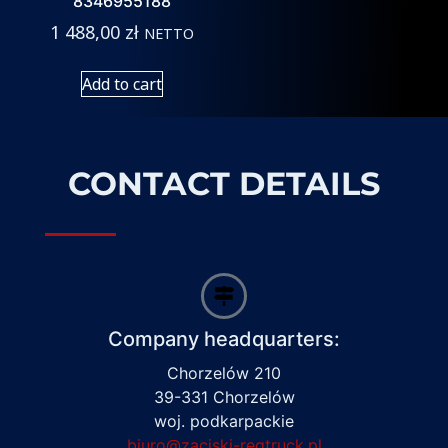
8346955188
1 488,00
zł
NETTO
Add to cart
CONTACT DETAILS
Company headquarters:
Chorzelów 210
39-331 Chorzelów
woj. podkarpackie
biuro@zaciski-regtruck.pl