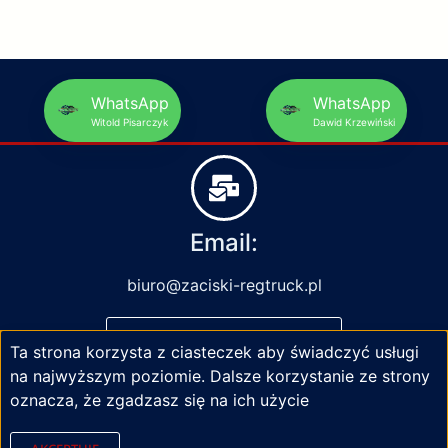
WhatsApp
WhatsApp
Witold Pisarczyk
Dawid Krzewiński
Email:
biuro@zaciski-regtruck.pl
NAPISZ DO NAS
Ta strona korzysta z ciasteczek aby świadczyć usługi
na najwyższym poziomie. Dalsze korzystanie ze strony
oznacza, że zgadzasz się na ich użycie