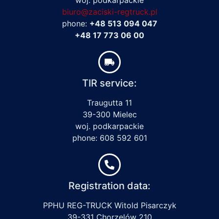
biuro@zaciski-regtruck.pl
phone:
+48 513 094 047
+48 17 773 06 00
TIR service:
Traugutta 11
39-300 Mielec
woj. podkarpackie
phone: 608 592 601
Registration data:
PPHU REG-TRUCK Witold Pisarczyk
39-331 Chorzelów 210