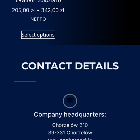
LRG596, 20401810
205,00
zł
–
342,00
zł
NETTO
Select options
CONTACT DETAILS
Company headquarters:
Chorzelów 210
39-331 Chorzelów
woj. podkarpackie