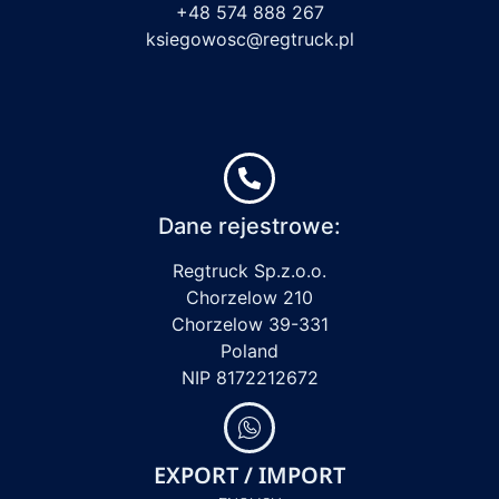
+48 574 888 267
ksiegowosc@regtruck.pl
Dane rejestrowe:
Regtruck Sp.z.o.o.
Chorzelow 210
Chorzelow 39-331
Poland
NIP 8172212672
EXPORT / IMPORT