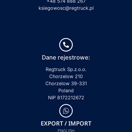
+48 574 888 267
ksiegowosc@regtruck.pl
Dane rejestrowe:
Regtruck Sp.z.o.o.
Chorzelow 210
Chorzelow 39-331
Poland
NIP 8172212672
EXPORT / IMPORT
ENGLISH