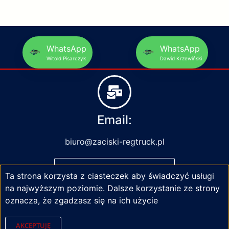
WhatsApp
WhatsApp
Witold Pisarczyk
Dawid Krzewiński
Email:
biuro@zaciski-regtruck.pl
NAPISZ DO NAS
Ta strona korzysta z ciasteczek aby świadczyć usługi
na najwyższym poziomie. Dalsze korzystanie ze strony
oznacza, że zgadzasz się na ich użycie
AKCEPTUJĘ