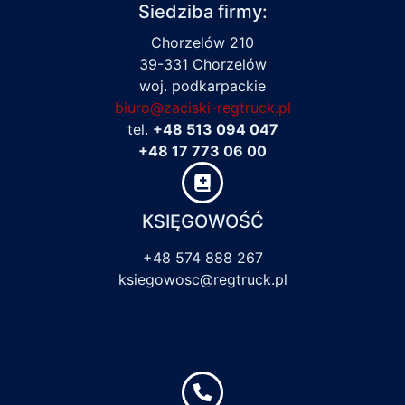
Siedziba firmy:
Chorzelów 210
39-331 Chorzelów
woj. podkarpackie
biuro@zaciski-regtruck.pl
tel.
+48 513 094 047
+48 17 773 06 00
KSIĘGOWOŚĆ
+48 574 888 267
ksiegowosc@regtruck.pl