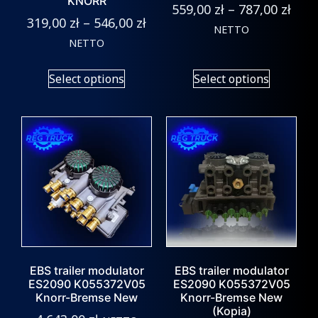
KNORR
559,00
zł
–
787,00
zł
319,00
zł
–
546,00
zł
NETTO
NETTO
Select options
Select options
EBS trailer modulator
EBS trailer modulator
ES2090 K055372V05
ES2090 K055372V05
Knorr-Bremse New
Knorr-Bremse New
(Kopia)