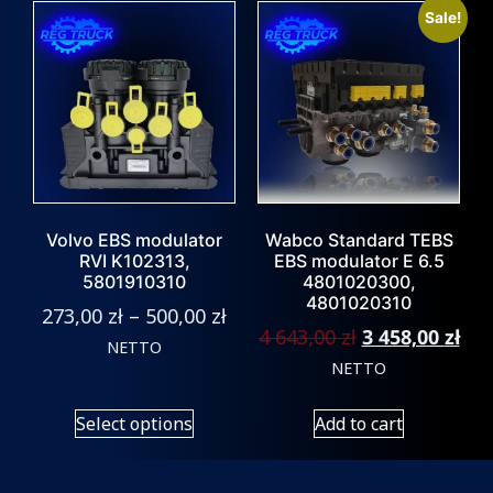
Sale!
Volvo EBS modulator
Wabco Standard TEBS
RVI K102313,
EBS modulator E 6.5
5801910310
4801020300,
4801020310
273,00
zł
–
500,00
zł
4 643,00
zł
3 458,00
zł
NETTO
NETTO
Select options
Add to cart