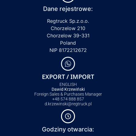
Dane rejestrowe:
Regtruck Sp.z.o.o.
Chorzelow 210
Chorzelow 39-331
Poland
NIP 8172212672
EXPORT / IMPORT
ENGLISH
Dawid Krzewiński
Foreign Sales & Purchases Manager
+48 574 888 857
d.krzewinski@regtruck.pl
Godziny otwarcia: