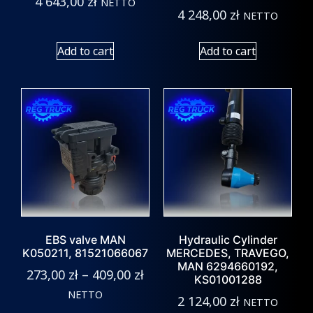
4 643,00
zł
NETTO
4 248,00
zł
NETTO
Add to cart
Add to cart
EBS valve MAN
Hydraulic Cylinder
K050211, 81521066067
MERCEDES, TRAVEGO,
MAN 6294660192,
273,00
zł
–
409,00
zł
KS01001288
NETTO
2 124,00
zł
NETTO