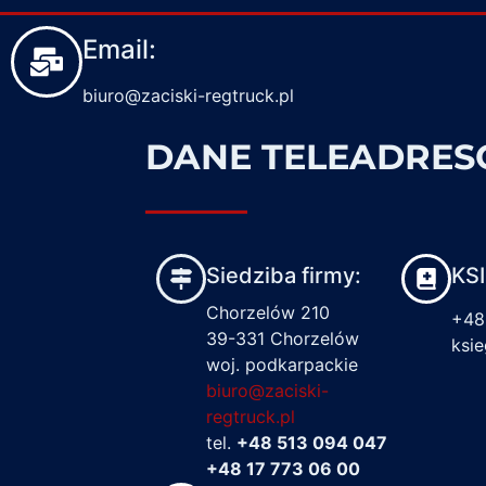
Email:
biuro@zaciski-regtruck.pl
DANE TELEADRE
Siedziba firmy:
KS
Chorzelów 210
+48
39-331 Chorzelów
ksi
woj. podkarpackie
biuro@zaciski-
regtruck.pl
tel.
+48 513 094 047
+48 17 773 06 00