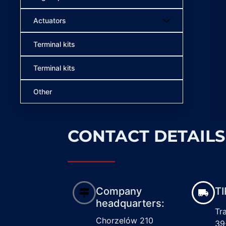
Actuators
Terminal kits
Terminal kits
Other
CONTACT DETAILS
Company
TI
headquarters:
Tr
Chorzelów 210
39