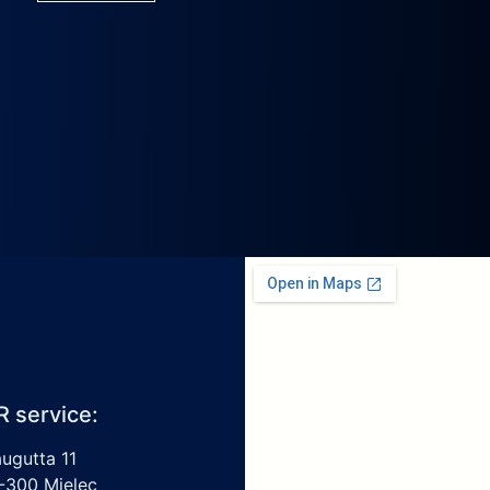
R service:
augutta 11
-300 Mielec