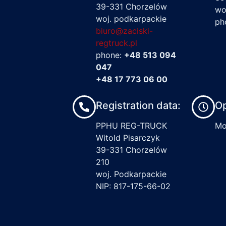
39-331 Chorzelów
wo
woj. podkarpackie
ph
biuro@zaciski-
regtruck.pl
phone:
+48 513 094
047
+48 17 773 06 00
Registration data:
Op
PPHU REG-TRUCK
Mon
Witold Pisarczyk
39-331 Chorzelów
210
woj. Podkarpackie
NIP: 817-175-66-02