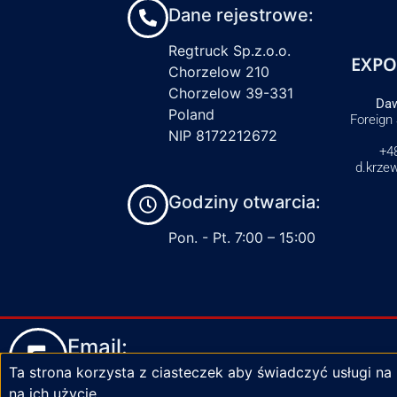
Dane rejestrowe:
Regtruck Sp.z.o.o.
EXPO
Chorzelow 210
Chorzelow 39-331
Daw
Poland
Foreign
NIP 8172212672
+4
d.krze
Godziny otwarcia:
Pon. - Pt. 7:00 – 15:00
Email:
Ta strona korzysta z ciasteczek aby świadczyć usługi na
biuro@zaciski-regtruck.pl
na ich użycie