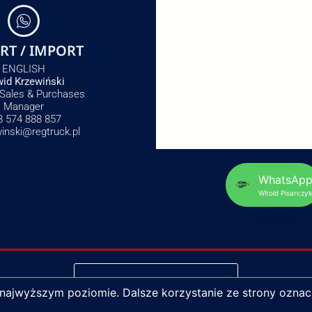
RT / IMPORT
ENGLISH
id Krzewiński
 Sales & Purchases
Manager
8 574 888 857
winski@regtruck.pl
WhatsAp
Witold Pisarczyk
NAPISZ DO NAS
 najwyższym poziomie. Dalsze korzystanie ze strony oznac