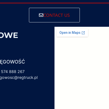
CONTACT US
SOWE
IĘGOWOŚĆ
 574 888 267
egowosc@regtruck.pl