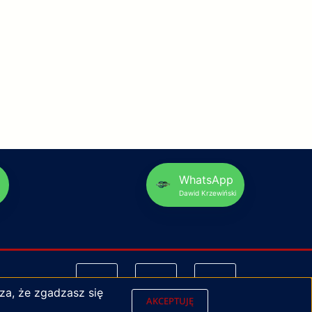
p
WhatsApp
Dawid Krzewiński
za, że zgadzasz się
AKCEPTUJĘ