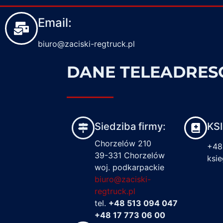
Email:
biuro@zaciski-regtruck.pl
DANE TELEADRE
Siedziba firmy:
KS
Chorzelów 210
+48
39-331 Chorzelów
ksi
woj. podkarpackie
biuro@zaciski-
regtruck.pl
tel.
+48 513 094 047
+48 17 773 06 00