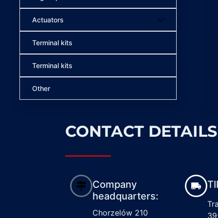
Actuators
Terminal kits
Terminal kits
Other
CONTACT DETAILS
Company
TI
headquarters:
Tr
Chorzelów 210
39