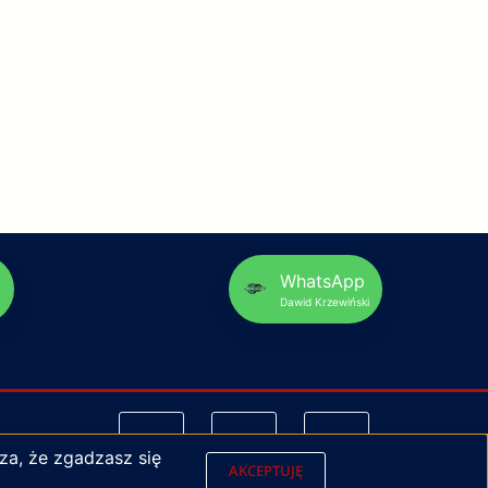
p
WhatsApp
Dawid Krzewiński
za, że zgadzasz się
AKCEPTUJĘ