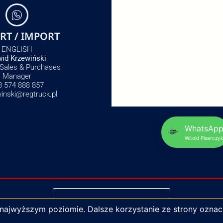
RT / IMPORT
ENGLISH
id Krzewiński
 Sales & Purchases
Manager
8 574 888 857
winski@regtruck.pl
WhatsAp
Witold Pisarczyk
NAPISZ DO NAS
 najwyższym poziomie. Dalsze korzystanie ze strony oznac