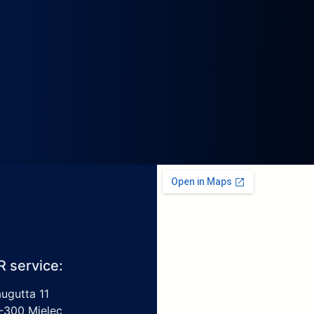
R service:
augutta 11
-300 Mielec