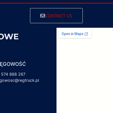
CONTACT US
SOWE
IĘGOWOŚĆ
 574 888 267
egowosc@regtruck.pl