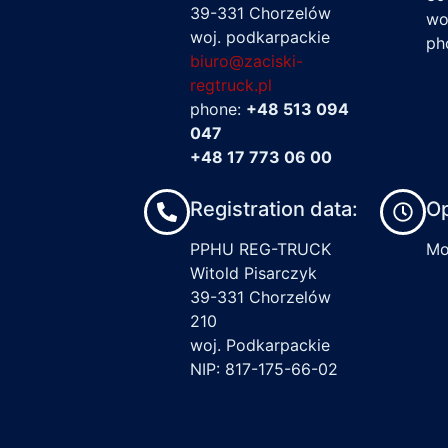
39-331 Chorzelów
wo
woj. podkarpackie
ph
biuro@zaciski-
regtruck.pl
phone:
+48 513 094
047
+48 17 773 06 00
Registration data:
Op
PPHU REG-TRUCK
Mon
Witold Pisarczyk
39-331 Chorzelów
210
woj. Podkarpackie
NIP: 817-175-66-02