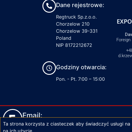
Dane rejestrowe:
Regtruck Sp.z.o.o.
EXPO
Chorzelow 210
Chorzelow 39-331
Daw
Poland
Foreign
NIP 8172212672
+4
d.krze
Godziny otwarcia:
Pon. - Pt. 7:00 – 15:00
Email:
Ta strona korzysta z ciasteczek aby świadczyć usługi na
biuro@zaciski-regtruck.pl
na ich użycie