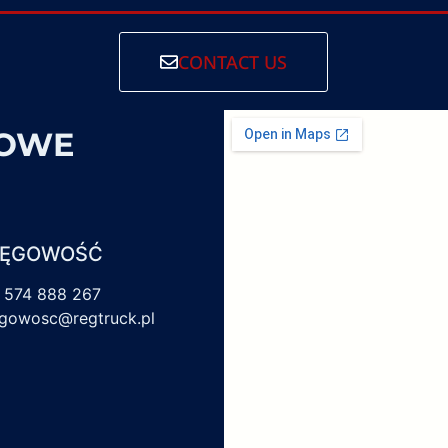
CONTACT US
SOWE
IĘGOWOŚĆ
 574 888 267
egowosc@regtruck.pl