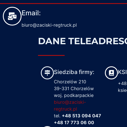
Email:
biuro@zaciski-regtruck.pl
DANE TELEADRE
Siedziba firmy:
KS
Chorzelów 210
+48
39-331 Chorzelów
ksi
woj. podkarpackie
biuro@zaciski-
regtruck.pl
tel.
+48 513 094 047
+48 17 773 06 00