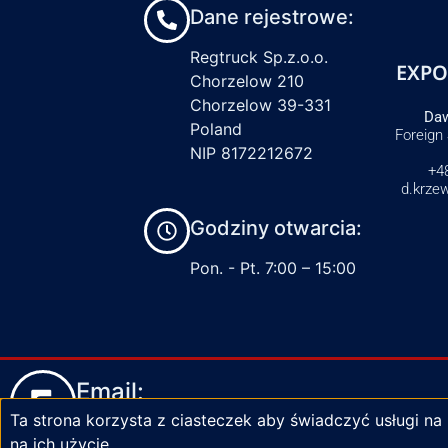
Dane rejestrowe:
Regtruck Sp.z.o.o.
EXPO
Chorzelow 210
Chorzelow 39-331
Daw
Poland
Foreign
NIP 8172212672
+4
d.krze
Godziny otwarcia:
Pon. - Pt. 7:00 – 15:00
Email:
Ta strona korzysta z ciasteczek aby świadczyć usługi na
biuro@zaciski-regtruck.pl
na ich użycie