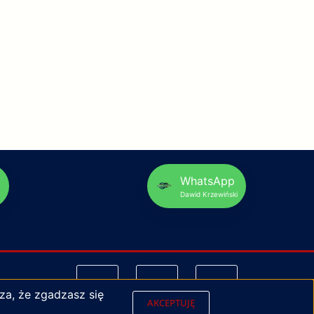
p
WhatsApp
Dawid Krzewiński
za, że zgadzasz się
AKCEPTUJĘ