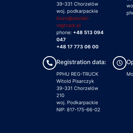
39-331 Chorzelów
wo
woj. podkarpackie
ph
biuro@zaciski-
regtruck.pl
phone:
+48 513 094
047
+48 17 773 06 00
Registration data:
Op
PPHU REG-TRUCK
Mon
Witold Pisarczyk
39-331 Chorzelów
210
woj. Podkarpackie
NIP: 817-175-66-02