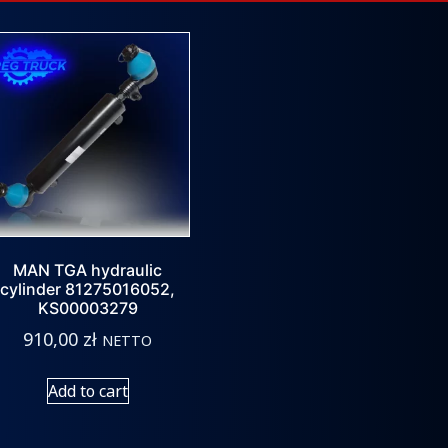
MAN TGA hydraulic
cylinder 81275016052,
KS00003279
910,00
zł
NETTO
Add to cart