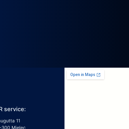
R service:
augutta 11
-300 Mielec