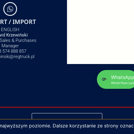
RT / IMPORT
ENGLISH
id Krzewiński
 Sales & Purchases
Manager
8 574 888 857
winski@regtruck.pl
WhatsAp
Witold Pisarczyk
NAPISZ DO NAS
 najwyższym poziomie. Dalsze korzystanie ze strony oznac