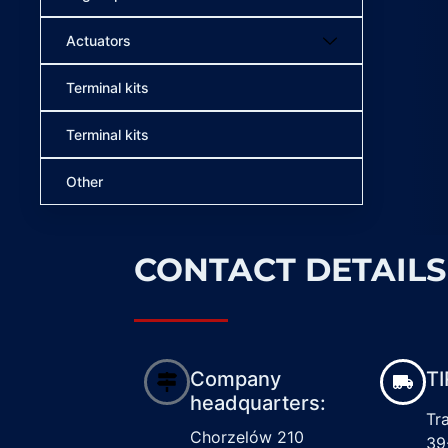
Actuators
Terminal kits
Terminal kits
Other
CONTACT DETAILS
Company
TI
headquarters:
Tr
Chorzelów 210
39