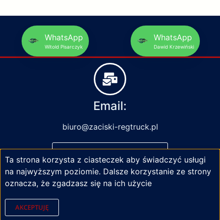
WhatsApp
WhatsApp
Witold Pisarczyk
Dawid Krzewiński
Email:
biuro@zaciski-regtruck.pl
NAPISZ DO NAS
Ta strona korzysta z ciasteczek aby świadczyć usługi
na najwyższym poziomie. Dalsze korzystanie ze strony
oznacza, że zgadzasz się na ich użycie
AKCEPTUJĘ