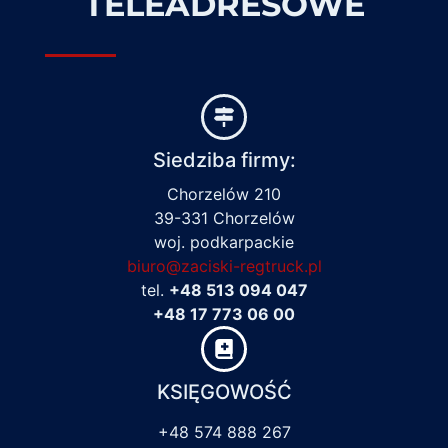
TELEADRESOWE
Siedziba firmy:
Chorzelów 210
39-331 Chorzelów
woj. podkarpackie
biuro@zaciski-regtruck.pl
tel.
+48 513 094 047
+48 17 773 06 00
KSIĘGOWOŚĆ
+48 574 888 267