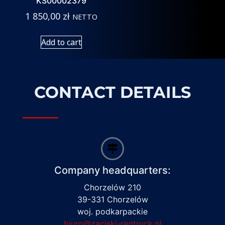
KS00002379
1 850,00
zł
NETTO
Add to cart
CONTACT DETAILS
Company headquarters:
Chorzelów 210
39-331 Chorzelów
woj. podkarpackie
biuro@zaciski-regtruck.pl