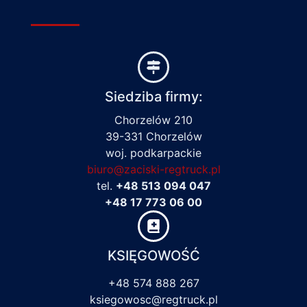
Siedziba firmy:
Chorzelów 210
39-331 Chorzelów
woj. podkarpackie
biuro@zaciski-regtruck.pl
tel.
+48 513 094 047
+48 17 773 06 00
KSIĘGOWOŚĆ
+48 574 888 267
ksiegowosc@regtruck.pl