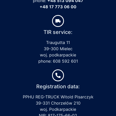
phone:
+48 513 094 047
+48 17 773 06 00
TIR service:
Traugutta 11
39-300 Mielec
woj. podkarpackie
phone: 608 592 601
Registration data:
PPHU REG-TRUCK Witold Pisarczyk
39-331 Chorzelów 210
woj. Podkarpackie
NIP: 817-175-66-02