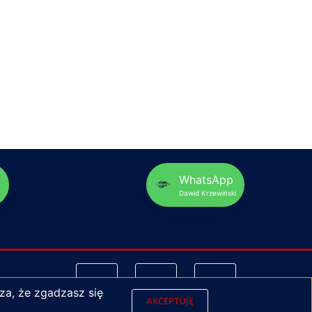
p
WhatsApp
Dawid Krzewiński
za, że zgadzasz się
AKCEPTUJĘ