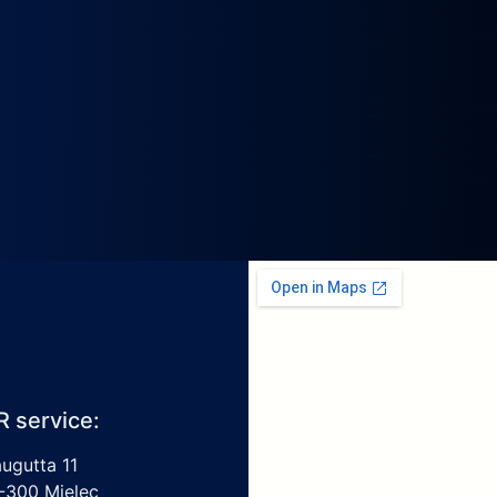
R service:
augutta 11
-300 Mielec