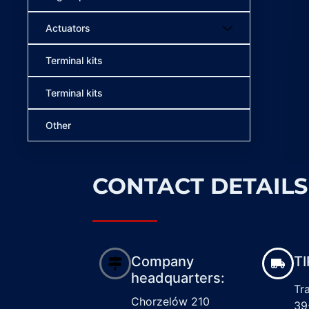
Actuators
Terminal kits
Terminal kits
Other
CONTACT DETAILS
Company
TI
headquarters:
Tr
Chorzelów 210
39