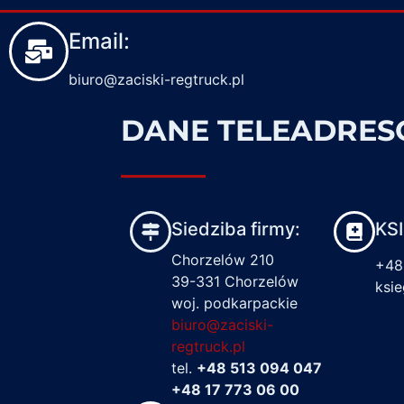
Email:
biuro@zaciski-regtruck.pl
DANE TELEADRE
Siedziba firmy:
KS
Chorzelów 210
+48
39-331 Chorzelów
ksi
woj. podkarpackie
biuro@zaciski-
regtruck.pl
tel.
+48 513 094 047
+48 17 773 06 00