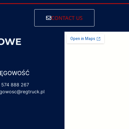
CONTACT US
SOWE
IĘGOWOŚĆ
 574 888 267
egowosc@regtruck.pl