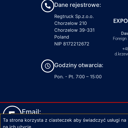
Dane rejestrowe:
Regtruck Sp.z.o.o.
EXPO
Chorzelow 210
Chorzelow 39-331
Daw
Poland
Foreign
NIP 8172212672
+4
d.krze
Godziny otwarcia:
Pon. - Pt. 7:00 – 15:00
Email:
Ta strona korzysta z ciasteczek aby świadczyć usługi na
biuro@zaciski-regtruck.pl
na ich użycie