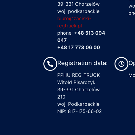
39-331 Chorzelów
wo
woj. podkarpackie
ph
biuro@zaciski-
regtruck.pl
phone:
+48 513 094
047
+48 17 773 06 00
Registration data:
Op
PPHU REG-TRUCK
Mon
Witold Pisarczyk
39-331 Chorzelów
210
woj. Podkarpackie
NIP: 817-175-66-02