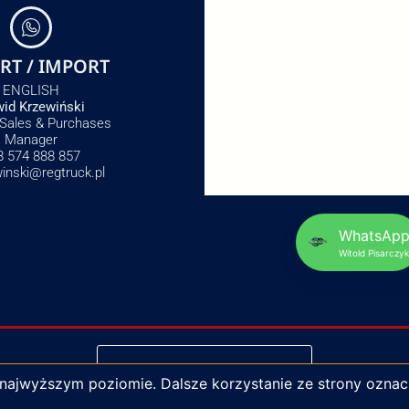
RT / IMPORT
ENGLISH
id Krzewiński
 Sales & Purchases
Manager
8 574 888 857
winski@regtruck.pl
WhatsAp
Witold Pisarczyk
NAPISZ DO NAS
 najwyższym poziomie. Dalsze korzystanie ze strony oznac