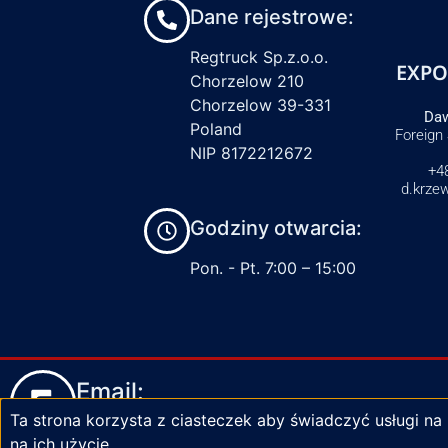
Dane rejestrowe:
Regtruck Sp.z.o.o.
EXPO
Chorzelow 210
Chorzelow 39-331
Daw
Poland
Foreign
NIP 8172212672
+4
d.krze
Godziny otwarcia:
Pon. - Pt. 7:00 – 15:00
Email:
Ta strona korzysta z ciasteczek aby świadczyć usługi na
biuro@zaciski-regtruck.pl
na ich użycie