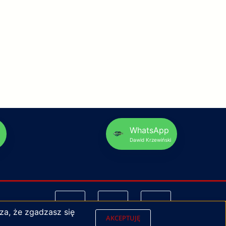
p
WhatsApp
Dawid Krzewiński
za, że zgadzasz się
AKCEPTUJĘ