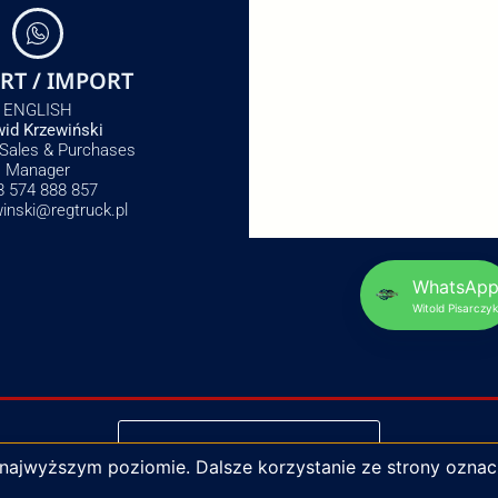
RT / IMPORT
ENGLISH
id Krzewiński
 Sales & Purchases
Manager
8 574 888 857
winski@regtruck.pl
WhatsAp
Witold Pisarczyk
NAPISZ DO NAS
 najwyższym poziomie. Dalsze korzystanie ze strony oznac