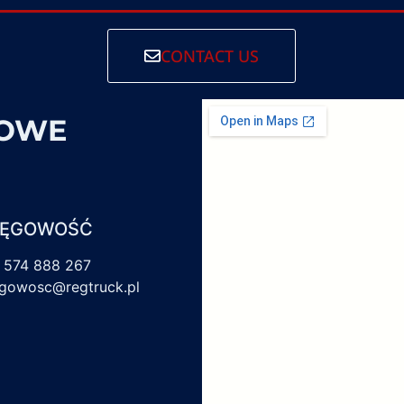
CONTACT US
SOWE
IĘGOWOŚĆ
 574 888 267
egowosc@regtruck.pl