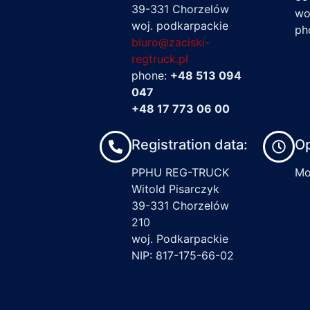
39-331 Chorzelów
wo
woj. podkarpackie
ph
biuro@zaciski-
regtruck.pl
phone:
+48 513 094
047
+48 17 773 06 00
Registration data:
Op
PPHU REG-TRUCK
Mon
Witold Pisarczyk
39-331 Chorzelów
210
woj. Podkarpackie
NIP: 817-175-66-02