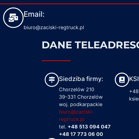
Email:
biuro@zaciski-regtruck.pl
DANE TELEADRE
Siedziba firmy:
KS
Chorzelów 210
+48
39-331 Chorzelów
ksi
woj. podkarpackie
biuro@zaciski-
regtruck.pl
tel.
+48 513 094 047
+48 17 773 06 00