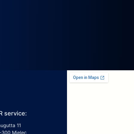
R service:
augutta 11
-300 Mielec