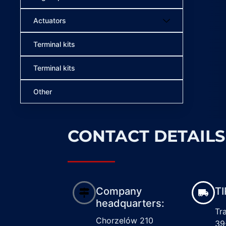
Actuators
Terminal kits
Terminal kits
Other
CONTACT DETAILS
Company
TI
headquarters:
Tr
Chorzelów 210
39