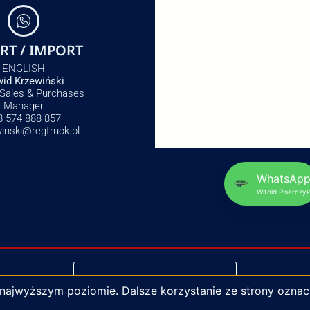
RT / IMPORT
ENGLISH
id Krzewiński
 Sales & Purchases
Manager
8 574 888 857
winski@regtruck.pl
WhatsAp
Witold Pisarczyk
NAPISZ DO NAS
 najwyższym poziomie. Dalsze korzystanie ze strony oznac