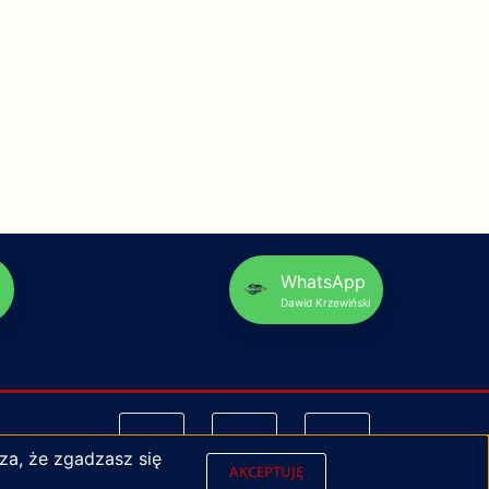
p
WhatsApp
Dawid Krzewiński
za, że zgadzasz się
AKCEPTUJĘ