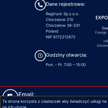
Dane rejestrowe:
Regtruck Sp.z.o.o.
EXPO
Chorzelow 210
Chorzelow 39-331
Daw
Poland
Foreign
NIP 8172212672
+4
d.krze
Godziny otwarcia:
Pon. - Pt. 7:00 – 15:00
Email:
Ta strona korzysta z ciasteczek aby świadczyć usługi na
biuro@zaciski-regtruck.pl
na ich użycie