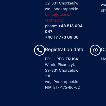
39-331 Chorzelów
wo
woj. podkarpackie
ph
biuro@zaciski-
regtruck.pl
phone:
+48 513 094
047
+48 17 773 06 00
Registration data:
Op
PPHU REG-TRUCK
Mon
Witold Pisarczyk
39-331 Chorzelów
210
woj. Podkarpackie
NIP: 817-175-66-02