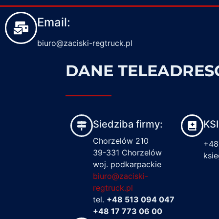
Email:
biuro@zaciski-regtruck.pl
DANE TELEADRE
Siedziba firmy:
KS
Chorzelów 210
+48
39-331 Chorzelów
ksi
woj. podkarpackie
biuro@zaciski-
regtruck.pl
tel.
+48 513 094 047
+48 17 773 06 00