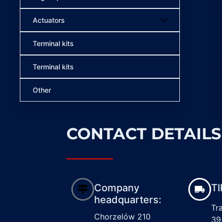
Actuators
Terminal kits
Terminal kits
Other
CONTACT DETAILS
Company
TI
headquarters:
Tr
Chorzelów 210
39