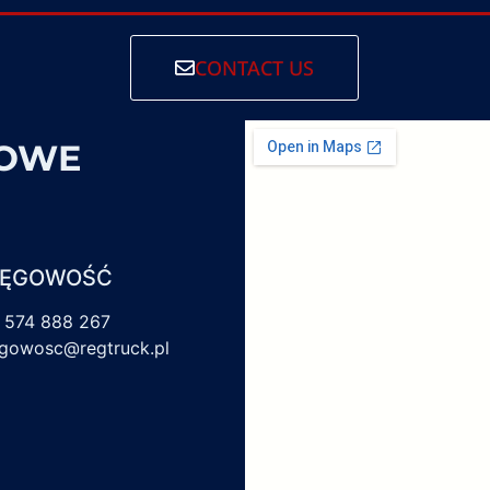
CONTACT US
SOWE
IĘGOWOŚĆ
 574 888 267
egowosc@regtruck.pl