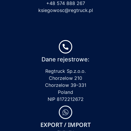
+48 574 888 267
ksiegowosc@regtruck.pl
Dane rejestrowe:
Regtruck Sp.z.o.o.
Chorzelow 210
Chorzelow 39-331
Poland
NIP 8172212672
EXPORT / IMPORT