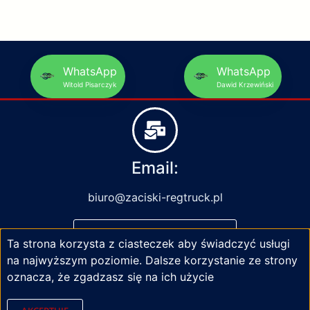
WhatsApp
WhatsApp
Witold Pisarczyk
Dawid Krzewiński
Email:
biuro@zaciski-regtruck.pl
NAPISZ DO NAS
Ta strona korzysta z ciasteczek aby świadczyć usługi
na najwyższym poziomie. Dalsze korzystanie ze strony
oznacza, że zgadzasz się na ich użycie