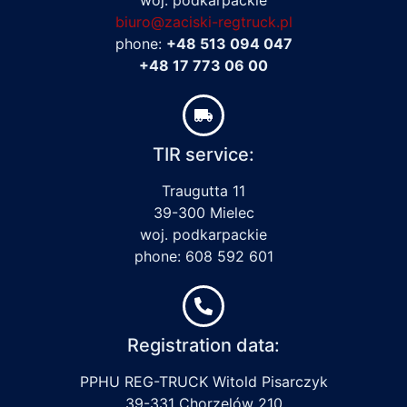
biuro@zaciski-regtruck.pl
phone:
+48 513 094 047
+48 17 773 06 00
TIR service:
Traugutta 11
39-300 Mielec
woj. podkarpackie
phone: 608 592 601
Registration data:
PPHU REG-TRUCK Witold Pisarczyk
39-331 Chorzelów 210