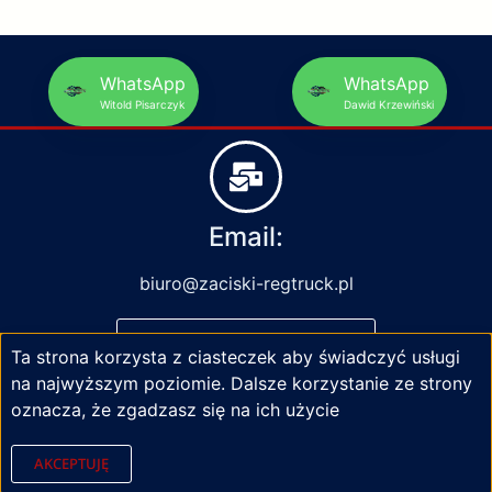
WhatsApp
WhatsApp
Witold Pisarczyk
Dawid Krzewiński
Email:
biuro@zaciski-regtruck.pl
NAPISZ DO NAS
Ta strona korzysta z ciasteczek aby świadczyć usługi
na najwyższym poziomie. Dalsze korzystanie ze strony
oznacza, że zgadzasz się na ich użycie
AKCEPTUJĘ