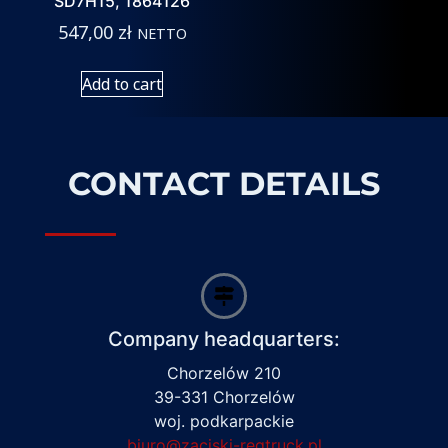
SD7H15, 1864126
547,00
zł
NETTO
Add to cart
CONTACT DETAILS
Company headquarters:
Chorzelów 210
39-331 Chorzelów
woj. podkarpackie
biuro@zaciski-regtruck.pl