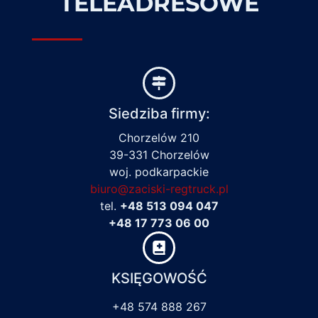
TELEADRESOWE
Siedziba firmy:
Chorzelów 210
39-331 Chorzelów
woj. podkarpackie
biuro@zaciski-regtruck.pl
tel.
+48 513 094 047
+48 17 773 06 00
KSIĘGOWOŚĆ
+48 574 888 267