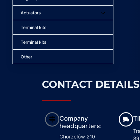
Actuators
Terminal kits
Terminal kits
Other
CONTACT DETAILS
Company
TI
headquarters:
Tr
Chorzelów 210
39