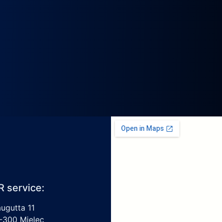
R service:
augutta 11
-300 Mielec