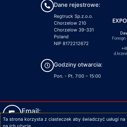
Dane rejestrowe:
Regtruck Sp.z.o.o.
EXPO
Chorzelow 210
Chorzelow 39-331
Daw
Poland
Foreign
NIP 8172212672
+4
d.krze
Godziny otwarcia:
Pon. - Pt. 7:00 – 15:00
Email:
Ta strona korzysta z ciasteczek aby świadczyć usługi na
biuro@zaciski-regtruck.pl
na ich użycie