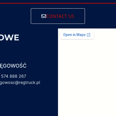
CONTACT US
SOWE
IĘGOWOŚĆ
 574 888 267
egowosc@regtruck.pl