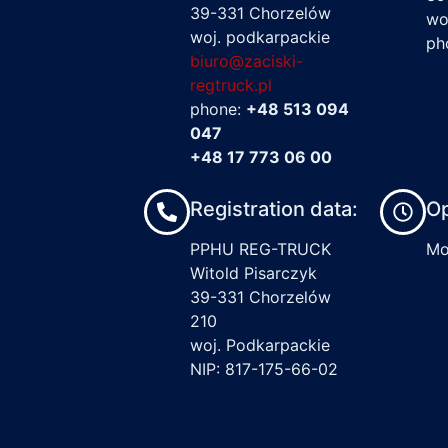
39-331 Chorzelów
wo
woj. podkarpackie
ph
biuro@zaciski-
regtruck.pl
phone:
+48 513 094
047
+48 17 773 06 00
Registration data:
Op
PPHU REG-TRUCK
Mon
Witold Pisarczyk
39-331 Chorzelów
210
woj. Podkarpackie
NIP: 817-175-66-02