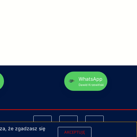
p
WhatsApp
Dawid Krzewiński
za, że zgadzasz się
AKCEPTUJĘ