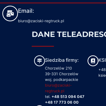
Email:
biuro@zaciski-regtruck.pl
DANE TELEADRE
Siedziba firmy:
KS
Chorzelów 210
+48
39-331 Chorzelów
ksi
woj. podkarpackie
biuro@zaciski-
regtruck.pl
tel.
+48 513 094 047
+48 17 773 06 00