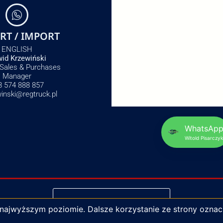
RT / IMPORT
ENGLISH
id Krzewiński
 Sales & Purchases
Manager
8 574 888 857
winski@regtruck.pl
WhatsAp
Witold Pisarczyk
NAPISZ DO NAS
 najwyższym poziomie. Dalsze korzystanie ze strony oznac