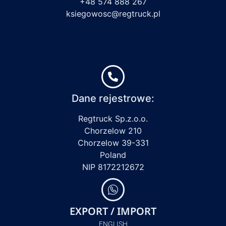
+48 574 888 267
ksiegowosc@regtruck.pl
Dane rejestrowe:
Regtruck Sp.z.o.o.
Chorzelow 210
Chorzelow 39-331
Poland
NIP 8172212672
EXPORT / IMPORT
ENGLISH