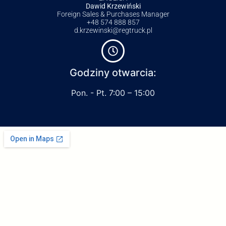
Dawid Krzewiński
Foreign Sales & Purchases Manager
+48 574 888 857
d.krzewinski@regtruck.pl
Godziny otwarcia:
Pon. - Pt. 7:00 – 15:00