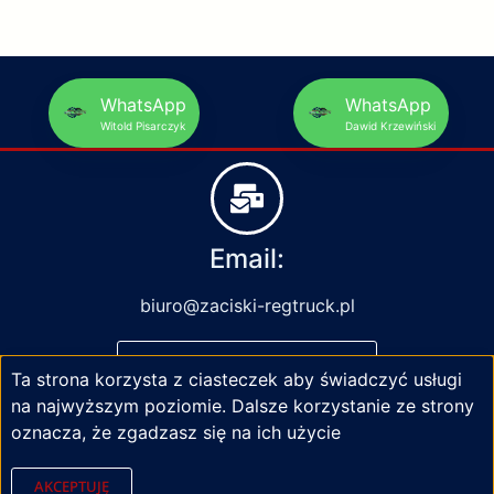
WhatsApp
WhatsApp
Witold Pisarczyk
Dawid Krzewiński
Email:
biuro@zaciski-regtruck.pl
NAPISZ DO NAS
Ta strona korzysta z ciasteczek aby świadczyć usługi
na najwyższym poziomie. Dalsze korzystanie ze strony
oznacza, że zgadzasz się na ich użycie
AKCEPTUJĘ