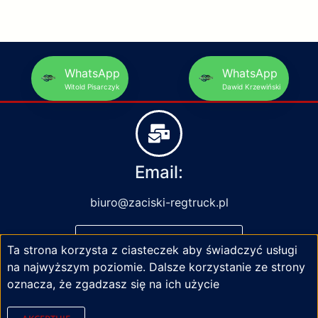
WhatsApp
WhatsApp
Witold Pisarczyk
Dawid Krzewiński
Email:
biuro@zaciski-regtruck.pl
NAPISZ DO NAS
Ta strona korzysta z ciasteczek aby świadczyć usługi
na najwyższym poziomie. Dalsze korzystanie ze strony
oznacza, że zgadzasz się na ich użycie