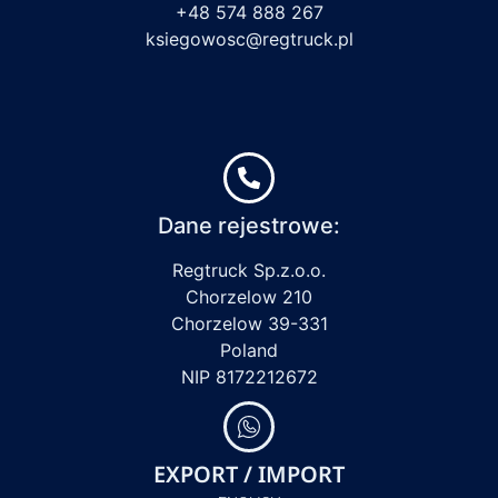
+48 574 888 267
ksiegowosc@regtruck.pl
Dane rejestrowe:
Regtruck Sp.z.o.o.
Chorzelow 210
Chorzelow 39-331
Poland
NIP 8172212672
EXPORT / IMPORT