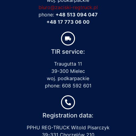
biuro@zaciski-regtruck.pl
phone:
+48 513 094 047
+48 17 773 06 00
TIR service:
Traugutta 11
39-300 Mielec
woj. podkarpackie
phone: 608 592 601
Registration data:
PPHU REG-TRUCK Witold Pisarczyk
39-331 Chorzelów 210