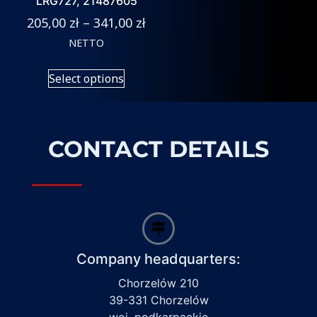
LRG727, 21487605
205,00
zł
–
341,00
zł
NETTO
Select options
CONTACT DETAILS
Company headquarters:
Chorzelów 210
39-331 Chorzelów
woj. podkarpackie