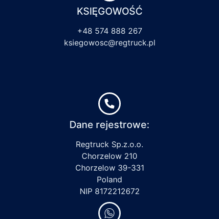
KSIĘGOWOŚĆ
+48 574 888 267
ksiegowosc@regtruck.pl
Dane rejestrowe:
Regtruck Sp.z.o.o.
Chorzelow 210
Chorzelow 39-331
Poland
NIP 8172212672