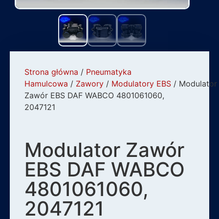
Strona główna
/
Pneumatyka
Hamulcowa
/
Zawory
/
Modulatory EBS
/ Modulator
Zawór EBS DAF WABCO 4801061060,
2047121
Modulator Zawór
EBS DAF WABCO
4801061060,
2047121