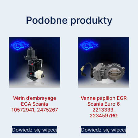
Podobne produkty
Vérin d’embrayage
Vanne papillon EGR
ECA Scania
Scania Euro 6
10572941, 2475267
2213333,
2234597RG
Dowiedz się więcej
Dowiedz się więcej