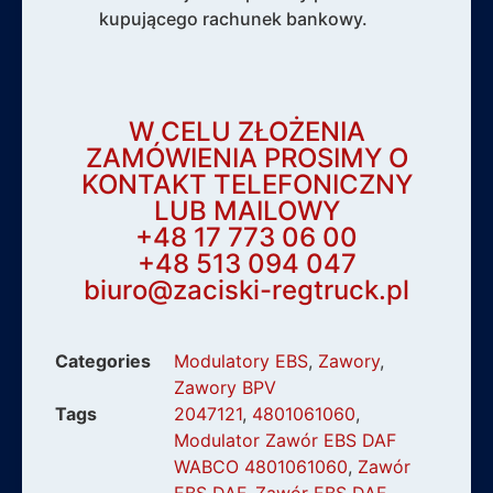
kupującego rachunek bankowy.
W CELU ZŁOŻENIA
ZAMÓWIENIA PROSIMY O
KONTAKT TELEFONICZNY
LUB MAILOWY
+48 17 773 06 00
+48 513 094 047
biuro@zaciski-regtruck.pl
Categories
Modulatory EBS
,
Zawory
,
Zawory BPV
Tags
2047121
,
4801061060
,
Modulator Zawór EBS DAF
WABCO 4801061060
,
Zawór