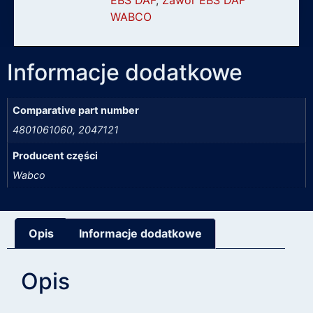
EBS DAF
,
Zawór EBS DAF
WABCO
Informacje dodatkowe
Comparative part number
4801061060, 2047121
Producent części
Wabco
Opis
Informacje dodatkowe
Opis