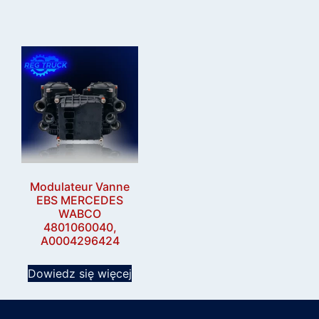
Modulateur Vanne
EBS MERCEDES
WABCO
4801060040,
A0004296424
Dowiedz się więcej