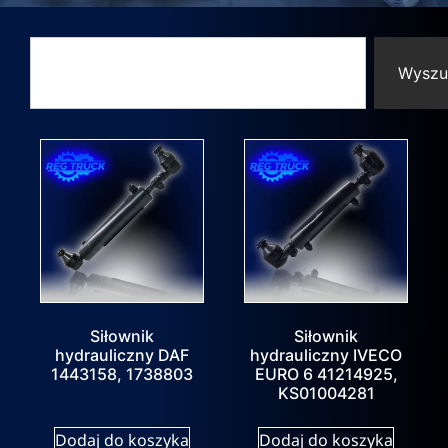
Wyszu
Siłownik
Siłownik
hydrauliczny DAF
hydrauliczny IVECO
1443158, 1738803
EURO 6 41214925,
KS01004281
Dodaj do koszyka
Dodaj do koszyka