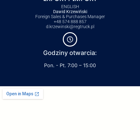
ENGLISH
Dawid Krzewiński
Foreign Sales & Purchases Manager
+48 574 888 857
d.krzewinski@regtruck.pl
Godziny otwarcia:
Pon. - Pt. 7:00 – 15:00