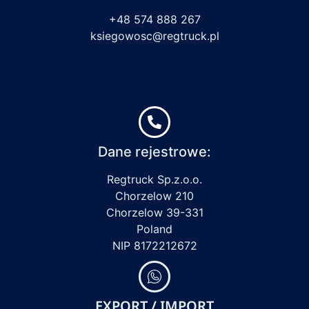
+48 574 888 267
ksiegowosc@regtruck.pl
Dane rejestrowe:
Regtruck Sp.z.o.o.
Chorzelow 210
Chorzelow 39-331
Poland
NIP 8172212672
EXPORT / IMPORT