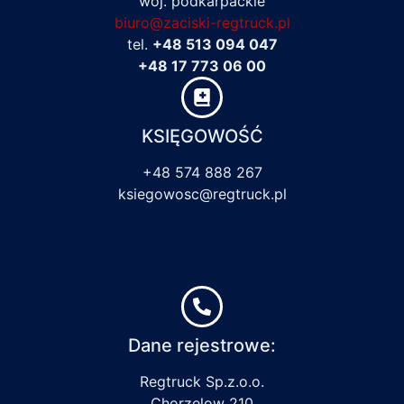
woj. podkarpackie
biuro@zaciski-regtruck.pl
tel.
+48 513 094 047
+48 17 773 06 00
KSIĘGOWOŚĆ
+48 574 888 267
ksiegowosc@regtruck.pl
Dane rejestrowe:
Regtruck Sp.z.o.o.
Chorzelow 210