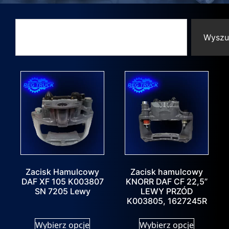
Wyszu
Zacisk Hamulcowy
Zacisk hamulcowy
DAF XF 105 K003807
KNORR DAF CF 22,5”
SN 7205 Lewy
LEWY PRZÓD
K003805, 1627245R
Wybierz opcje
Wybierz opcje