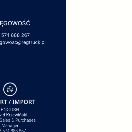
IĘGOWOŚĆ
 574 888 267
egowosc@regtruck.pl
RT / IMPORT
ENGLISH
id Krzewiński
 Sales & Purchases
Manager
8 574 888 857