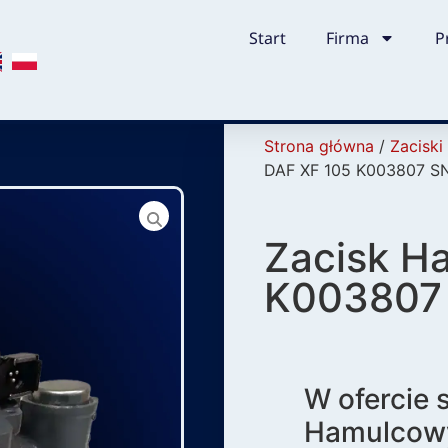
Start
Firma
P
Strona główna
/
Zacisk
DAF XF 105 K003807 S
Zacisk H
K003807
W ofercie
Hamulcowy