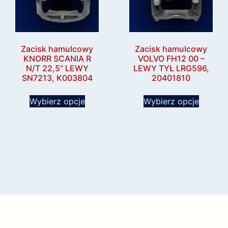
Zacisk hamulcowy
Zacisk hamulcowy
KNORR SCANIA R
VOLVO FH12 00 –
N/T 22,5” LEWY
LEWY TYŁ LRG596,
SN7213, K003804
20401810
Wybierz opcje
Wybierz opcje