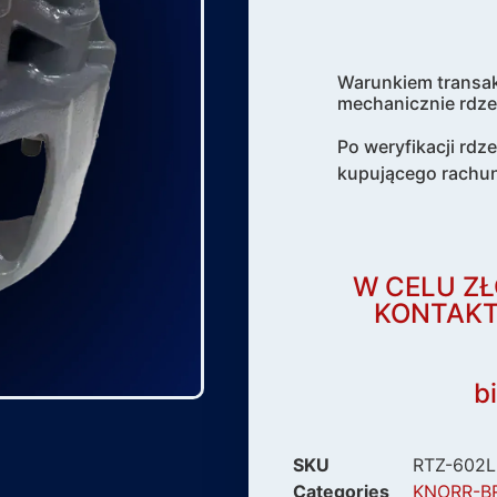
Warunkiem transak
mechanicznie rdze
Po weryfikacji rdz
kupującego rachu
W CELU ZŁ
KONTAKT
b
SKU
RTZ-602L
Categories
KNORR-B