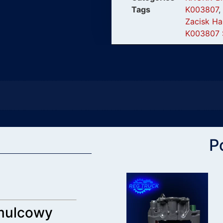
Tags
K003807
,
Zacisk H
K003807 
P
amulcowy