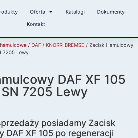
rodukty
Oferta
Katalogi
Dokumenty
Kontakt
i hamulcowe
/
DAF
/
KNORR-BREMSE
/ Zacisk Hamulcowy
N 7205 Lewy
amulcowy DAF XF 105
 SN 7205 Lewy
 sprzedaży posiadamy Zacisk
 DAF XF 105 po regeneracji