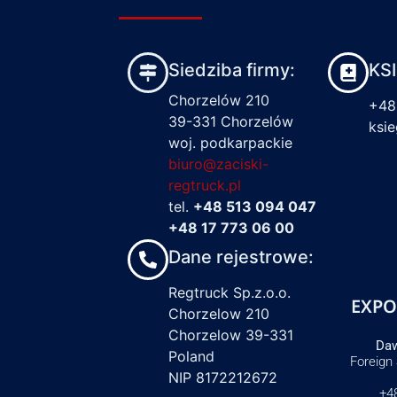
Siedziba firmy:
KS
Chorzelów 210
+48
39-331 Chorzelów
ksi
woj. podkarpackie
biuro@zaciski-
regtruck.pl
tel.
+48 513 094 047
+48 17 773 06 00
Dane rejestrowe:
Regtruck Sp.z.o.o.
EXPO
Chorzelow 210
Chorzelow 39-331
Daw
Poland
Foreign
NIP 8172212672
+4