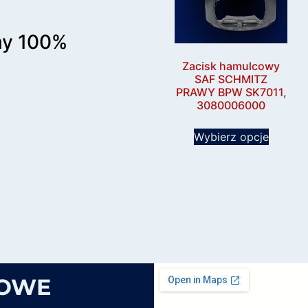
my 100%
Zacisk hamulcowy
SAF SCHMITZ
PRAWY BPW SK7011,
3080006000
Wybierz opcje
SOWE