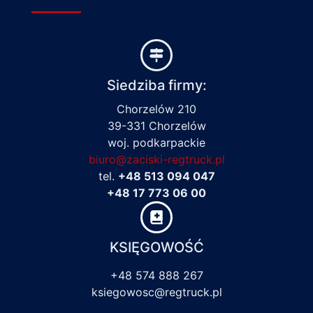
Siedziba firmy:
Chorzelów 210
39-331 Chorzelów
woj. podkarpackie
biuro@zaciski-regtruck.pl
tel.
+48 513 094 047
+48 17 773 06 00
KSIĘGOWOŚĆ
+48 574 888 267
ksiegowosc@regtruck.pl