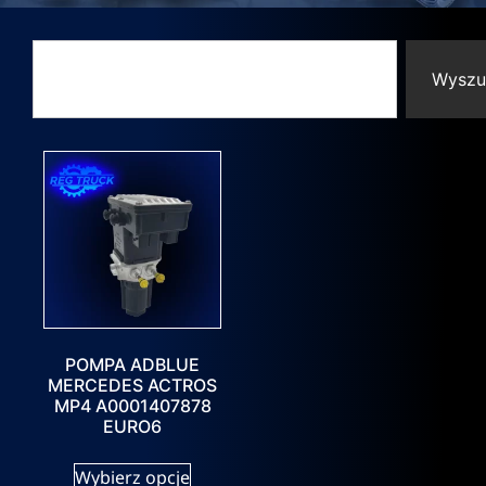
Wyszu
POMPA ADBLUE
MERCEDES ACTROS
MP4 A0001407878
EURO6
Wybierz opcje