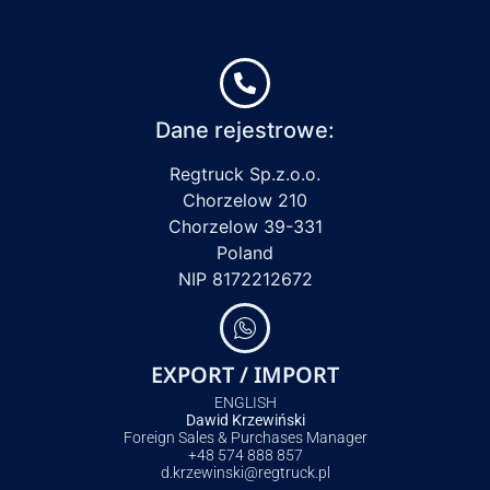
Dane rejestrowe:
Regtruck Sp.z.o.o.
Chorzelow 210
Chorzelow 39-331
Poland
NIP 8172212672
EXPORT / IMPORT
ENGLISH
Dawid Krzewiński
Foreign Sales & Purchases Manager
+48 574 888 857
d.krzewinski@regtruck.pl