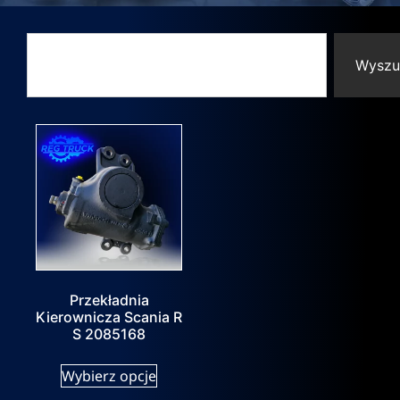
Wyszu
Przekładnia
Kierownicza Scania R
S 2085168
Wybierz opcje