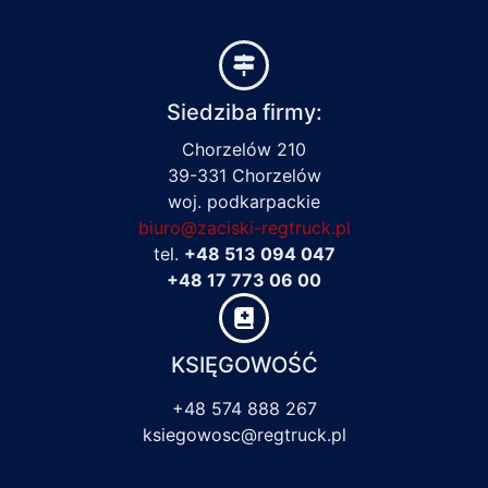
Siedziba firmy:
Chorzelów 210
39-331 Chorzelów
woj. podkarpackie
biuro@zaciski-regtruck.pl
tel.
+48 513 094 047
+48 17 773 06 00
KSIĘGOWOŚĆ
+48 574 888 267
ksiegowosc@regtruck.pl