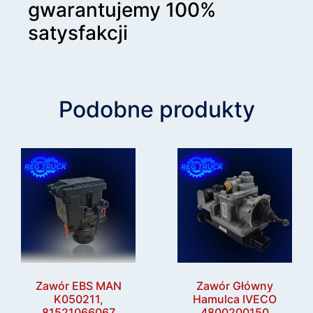
gwarantujemy 100%
satysfakcji
Podobne produkty
Zawór EBS MAN
Zawór Główny
K050211,
Hamulca IVECO
81521066067
4800200150