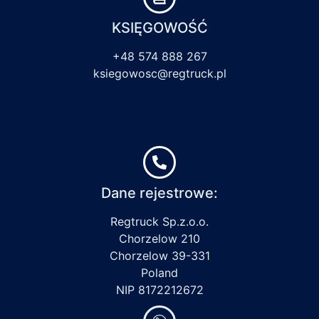
KSIĘGOWOŚĆ
+48 574 888 267
ksiegowosc@regtruck.pl
Dane rejestrowe:
Regtruck Sp.z.o.o.
Chorzelow 210
Chorzelow 39-331
Poland
NIP 8172212672