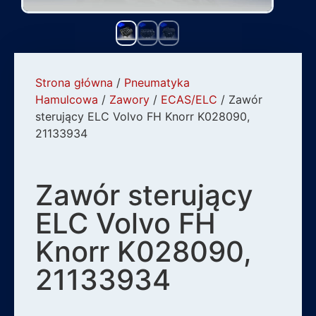
Strona główna
/
Pneumatyka
Hamulcowa
/
Zawory
/
ECAS/ELC
/ Zawór
sterujący ELC Volvo FH Knorr K028090,
21133934
Zawór sterujący
ELC Volvo FH
Knorr K028090,
21133934