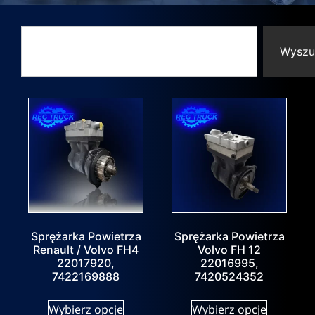
Wyszu
Sprężarka Powietrza
Sprężarka Powietrza
Renault / Volvo FH4
Volvo FH 12
22017920,
22016995,
7422169888
7420524352
Wybierz opcje
Wybierz opcje