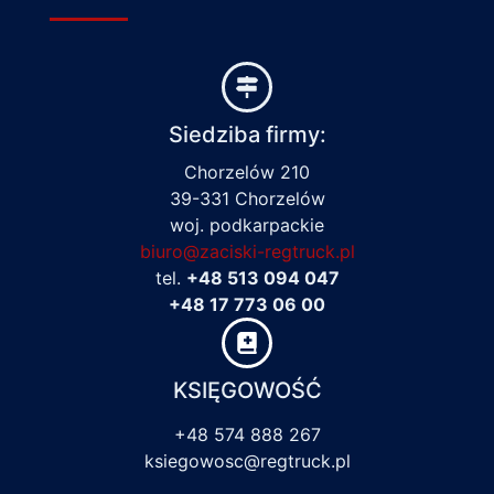
Siedziba firmy:
Chorzelów 210
39-331 Chorzelów
woj. podkarpackie
biuro@zaciski-regtruck.pl
tel.
+48 513 094 047
+48 17 773 06 00
KSIĘGOWOŚĆ
+48 574 888 267
ksiegowosc@regtruck.pl