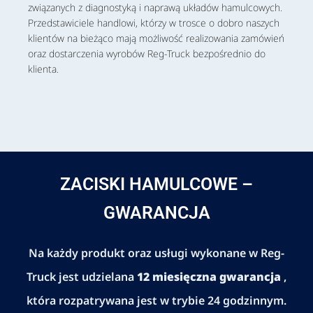
związanych z diagnostyką i naprawą układów hamulcowych.
Przedstawiciele handlowi, którzy w trosce o dobro naszych
klientów na bieżąco mają możliwość realizowania zamówień
oraz dostarczenia wyrobów Reg-Truck bezpośrednio do
klienta.
ZACISKI HAMULCOWE –
GWARANCJA
Na każdy produkt oraz usługi wykonane w Reg-
Truck jest udzielana
12 miesięczna gwarancja
,
która rozpatrywana jest w trybie 24 godzinnym.