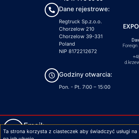
Dane rejestrowe:
Regtruck Sp.z.o.o.
EXPO
Chorzelow 210
Chorzelow 39-331
Daw
Poland
Foreign
NIP 8172212672
+4
d.krze
Godziny otwarcia:
Pon. - Pt. 7:00 – 15:00
Email:
Ta strona korzysta z ciasteczek aby świadczyć usługi na
biuro@zaciski-regtruck.pl
na ich użycie