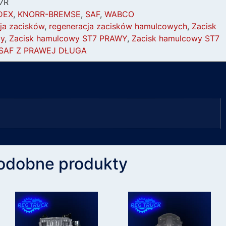
7R
DEX
,
KNORR-BREMSE
,
SAF
,
WABCO
ja zacisków
,
regeneracja zacisków hamulcowych
,
Zacisk
y
,
Zacisk hamulcowy ST7 PRAWY
,
Zacisk hamulcowy ST7
 SAF Z PRAWEJ DŁUGA
odobne produkty