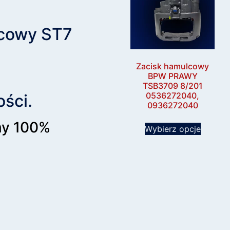
cowy ST7
Zacisk hamulcowy
BPW PRAWY
TSB3709 8/201
0536272040,
ści.
0936272040
my 100%
Wybierz opcje