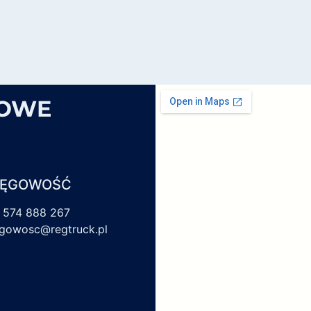
SOWE
IĘGOWOŚĆ
 574 888 267
egowosc@regtruck.pl