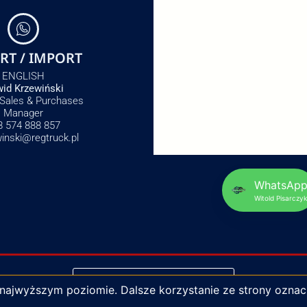
RT / IMPORT
ENGLISH
id Krzewiński
 Sales & Purchases
Manager
8 574 888 857
winski@regtruck.pl
WhatsAp
Witold Pisarczyk
NAPISZ DO NAS
 najwyższym poziomie. Dalsze korzystanie ze strony oznac