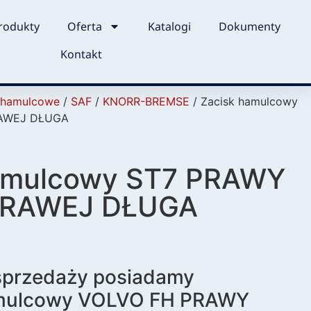
rodukty
Oferta
Katalogi
Dokumenty
Kontakt
i hamulcowe
/
SAF
/
KNORR-BREMSE
/ Zacisk hamulcowy
RAWEJ DŁUGA
amulcowy ST7 PRAWY
 PRAWEJ DŁUGA
 sprzedaży posiadamy
amulcowy VOLVO FH PRAWY