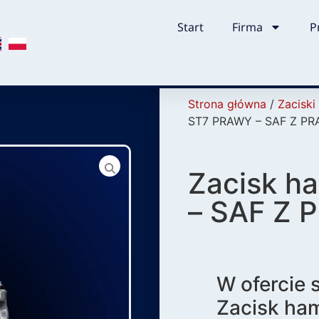
Start
Firma
P
Strona główna
/
Zacisk
ST7 PRAWY – SAF Z P
Zacisk h
– SAF Z
W ofercie
Zacisk h