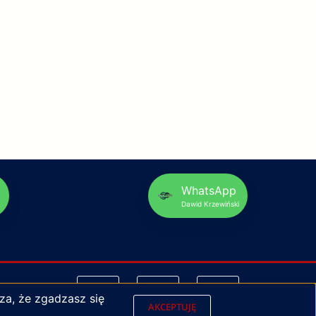
p
WhatsApp
Dawid Krzewiński
za, że zgadzasz się
AKCEPTUJĘ