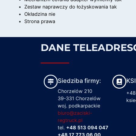
Zestaw naprawczy do łożyskowania tak
Okładzina nie
Strona prawa
DANE TELEADRE
Siedziba firmy:
KS
Chorzelów 210
+48
39-331 Chorzelów
ksi
woj. podkarpackie
biuro@zaciski-
regtruck.pl
tel.
+48 513 094 047
+48 17 773 06 00