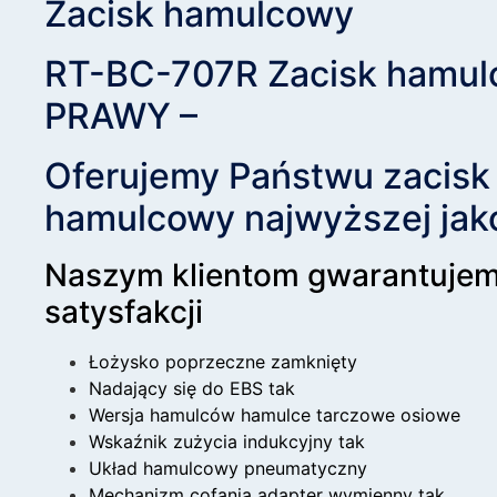
Zacisk hamulcowy
RT-BC-707R Zacisk hamul
PRAWY –
Oferujemy Państwu zacisk
hamulcowy najwyższej jako
Naszym klientom gwarantuje
satysfakcji
Łożysko poprzeczne zamknięty
Nadający się do EBS tak
Wersja hamulców hamulce tarczowe osiowe
Wskaźnik zużycia indukcyjny tak
Układ hamulcowy pneumatyczny
Mechanizm cofania adapter wymienny tak