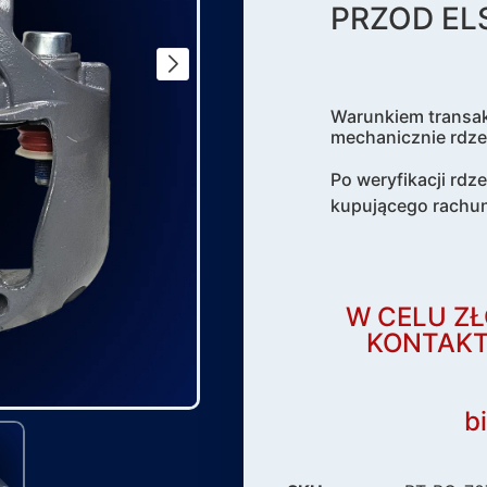
PRZOD ELS
Warunkiem transak
mechanicznie rdze
Po weryfikacji rdz
kupującego rachu
W CELU ZŁ
KONTAKT
b