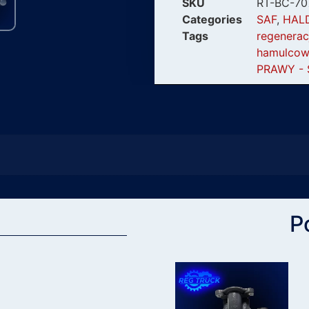
SKU
RT-BC-70
Categories
SAF
,
HAL
Tags
regenerac
hamulcow
PRAWY -
P