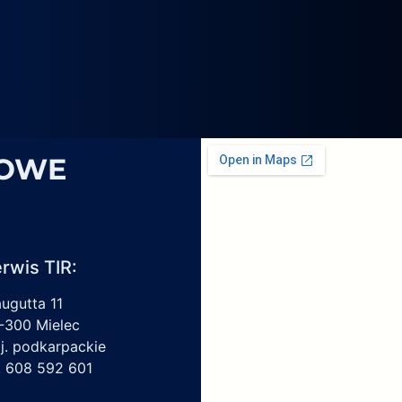
4069,
6
1959450,
4213550150,
6009297017
SOWE
rwis TIR:
augutta 11
-300 Mielec
j. podkarpackie
l. 608 592 601