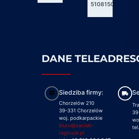
51081506176
600927
1617122
DANE TELEADRE
Siedziba firmy:
Se
Chorzelów 210
Tr
39-331 Chorzelów
39
woj. podkarpackie
wo
biuro@zaciski-
te
regtruck.pl