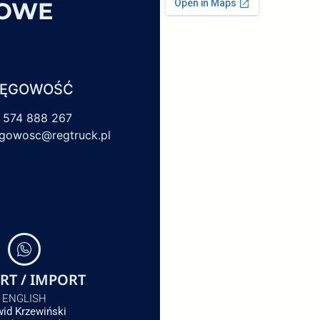
SOWE
IĘGOWOŚĆ
 574 888 267
egowosc@regtruck.pl
RT / IMPORT
ENGLISH
id Krzewiński