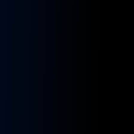
kładnia
Przekładnia
rownicza
kierownicza
N
MAN
A
NEOPLAN
S
STAYER
8955591,
ZF
9955432
BOSCH
8098955516,
KS01001141