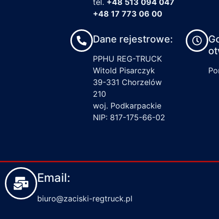
tel.
+48 513 094 047
+48 17 773 06 00
Dane rejestrowe:
G
ot
PPHU REG-TRUCK
Witold Pisarczyk
Pon
39-331 Chorzelów
210
woj. Podkarpackie
NIP: 817-175-66-02
Email:
biuro@zaciski-regtruck.pl