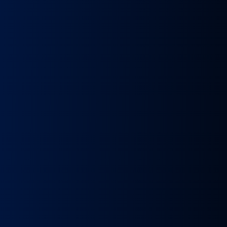
k
Wybierak
Przepustnica
RECYRKULATOR
Zacisk
Zacisk
Prze
skrzyni
zawór
SPALIN
Hamulcowy
Hamulcowy
kie
biegów
EGR
zawór
IRISBUS
IRISBUS
MA
IC
ASTRONIC
Volvo
EGR
IVECO
IVECO
TG
GS3.6
FH4
MAN
ELSA
ELSA
TG
DAF
Euro 6
TGX
225
225
809
XF 106
23157437,
LIFT
42569030,
42569031,
809
CF
23793581
51081007304,
68034961
5801492679
ATOR
EURO
51081007290