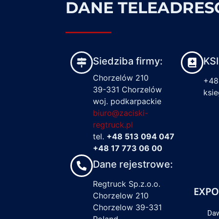
DANE TELEADRE
Siedziba firmy:
KS
Chorzelów 210
+48
39-331 Chorzelów
ksi
woj. podkarpackie
biuro@zaciski-
regtruck.pl
tel.
+48 513 094 047
+48 17 773 06 00
Dane rejestrowe:
Regtruck Sp.z.o.o.
EXPO
Chorzelow 210
Chorzelow 39-331
Daw
Poland