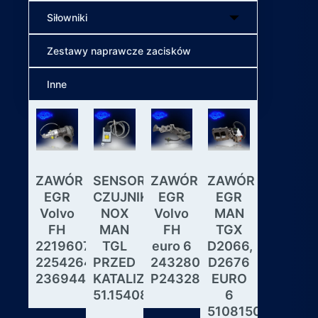
Siłowniki
Zestawy naprawcze zacisków
Inne
ZAWÓR
SENSOR
ZAWÓR
ZAWÓR
Wybiera
EGR
CZUJNIK
EGR
EGR
skrzyni
Volvo
NOX
Volvo
MAN
biegów
FH
MAN
FH
TGX
ASTRON
22196078,
TGL
euro 6
D2066,
GS3.3
22542643,
PRZED
24328031,
D2676
MAN
23694442
KATALIZATOREM
P24328031
EURO
DAF
51.15408.0017
6
IVECO
51081506190,
MODUL