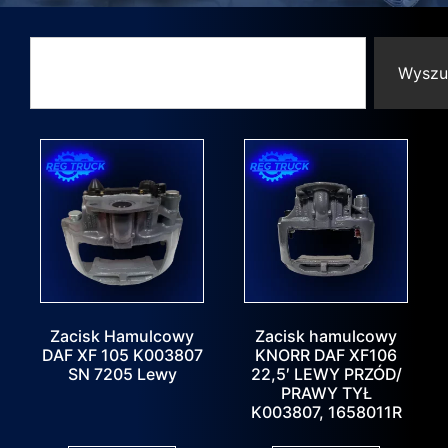
Wyszu
Zacisk Hamulcowy
Zacisk hamulcowy
DAF XF 105 K003807
KNORR DAF XF106
SN 7205 Lewy
22,5′ LEWY PRZÓD/
PRAWY TYŁ
K003807, 1658011R