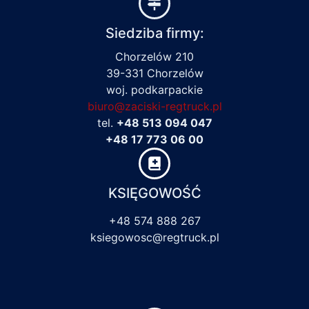
Siedziba firmy:
Chorzelów 210
39-331 Chorzelów
woj. podkarpackie
biuro@zaciski-regtruck.pl
tel.
+48 513 094 047
+48 17 773 06 00
KSIĘGOWOŚĆ
+48 574 888 267
ksiegowosc@regtruck.pl