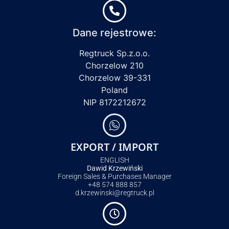
Dane rejestrowe:
Regtruck Sp.z.o.o.
Chorzelow 210
Chorzelow 39-331
Poland
NIP 8172212672
EXPORT / IMPORT
ENGLISH
Dawid Krzewiński
Foreign Sales & Purchases Manager
+48 574 888 857
d.krzewinski@regtruck.pl