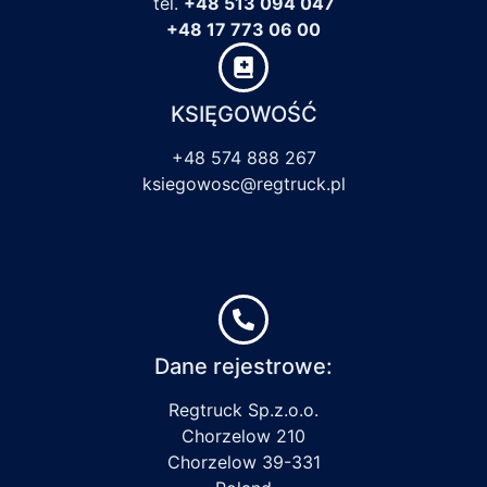
tel.
+48 513 094 047
+48 17 773 06 00
KSIĘGOWOŚĆ
+48 574 888 267
ksiegowosc@regtruck.pl
Dane rejestrowe:
Regtruck Sp.z.o.o.
Chorzelow 210
Chorzelow 39-331