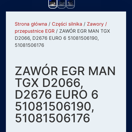
Strona główna
/
Części silnika
/
Zawory /
przepustnice EGR
/ ZAWÓR EGR MAN TGX
D2066, D2676 EURO 6 51081506190,
51081506176
ZAWÓR EGR MAN
TGX D2066,
D2676 EURO 6
51081506190,
51081506176