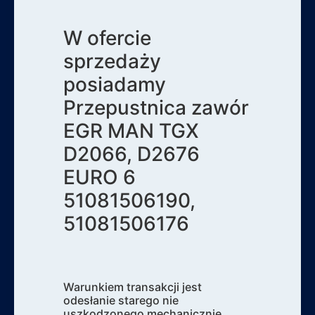
W ofercie
sprzedaży
posiadamy
Przepustnica zawór
EGR MAN TGX
D2066, D2676
EURO 6
51081506190,
51081506176
Warunkiem transakcji jest
odesłanie starego nie
uszkodzonego mechanicznie