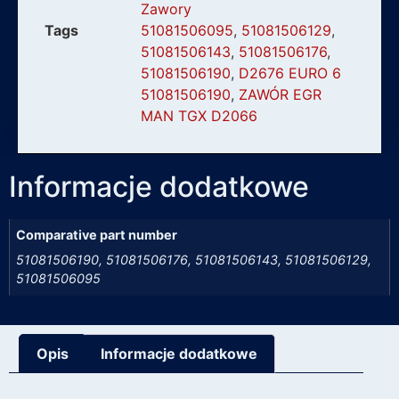
Zawory
Tags
51081506095
,
51081506129
,
51081506143
,
51081506176
,
51081506190
,
D2676 EURO 6
51081506190
,
ZAWÓR EGR
MAN TGX D2066
Informacje dodatkowe
Comparative part number
51081506190, 51081506176, 51081506143, 51081506129,
51081506095
Opis
Informacje dodatkowe