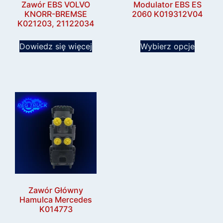
Zawór EBS VOLVO
Modulator EBS ES
KNORR-BREMSE
2060 K019312V04
K021203, 21122034
Dowiedz się więcej
Wybierz opcje
Zawór Główny
Hamulca Mercedes
K014773