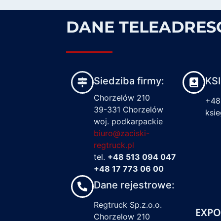
DANE TELEADRE
Siedziba firmy:
KS
Chorzelów 210
+48
39-331 Chorzelów
ksi
woj. podkarpackie
biuro@zaciski-
regtruck.pl
tel.
+48 513 094 047
+48 17 773 06 00
Dane rejestrowe:
Regtruck Sp.z.o.o.
EXPO
Chorzelow 210