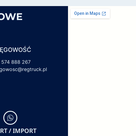
SOWE
IĘGOWOŚĆ
 574 888 267
egowosc@regtruck.pl
RT / IMPORT