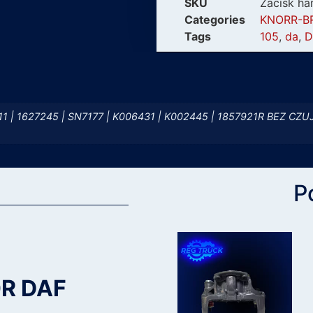
SKU
Zacisk h
Categories
KNORR-B
Tags
105
,
da
,
D
11 | 1627245 | SN7177 | K006431 | K002445 | 1857921R BEZ CZU
P
0R DAF