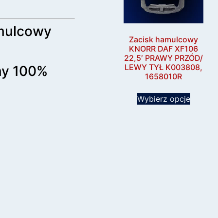
amulcowy
Zacisk hamulcowy
KNORR DAF XF106
22,5′ PRAWY PRZÓD/
LEWY TYŁ K003808,
my 100%
1658010R
Wybierz opcje