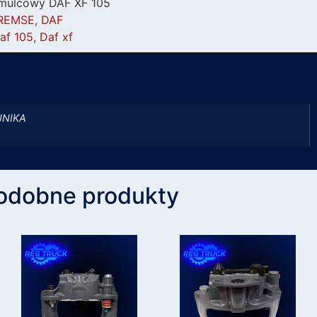
amulcowy DAF XF 105
REMSE
,
DAF
af 105
,
Daf xf
JNIKA
odobne produkty