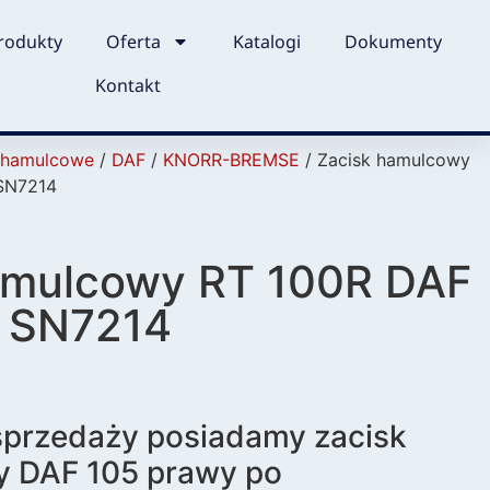
rodukty
Oferta
Katalogi
Dokumenty
Kontakt
i hamulcowe
/
DAF
/
KNORR-BREMSE
/ Zacisk hamulcowy
SN7214
amulcowy RT 100R DAF
 SN7214
sprzedaży posiadamy zacisk
 DAF 105 prawy po