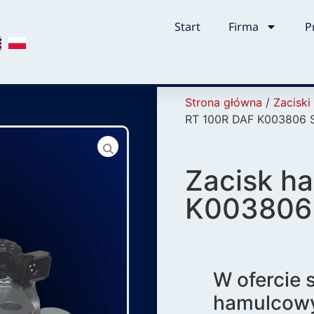
Start
Firma
P
Strona główna
/
Zacisk
RT 100R DAF K003806 
Zacisk h
K003806
W ofercie 
hamulcowy