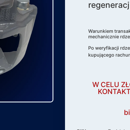
regeneracji
Warunkiem transak
mechanicznie rdze
Po weryfikacji rdz
kupującego rachu
W CELU ZŁ
KONTAKT
b