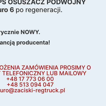
PS OSUSZACZ PODWÓJNY
ro 6
po regeneracji.
rycznie NOWY.
ancją producenta!
OŻENIA ZAMÓWIENIA PROSIMY O
 TELEFONICZNY LUB MAILOWY
+48 17 773 06 00
+48 513 094 047
iuro@zaciski-regtruck.pl