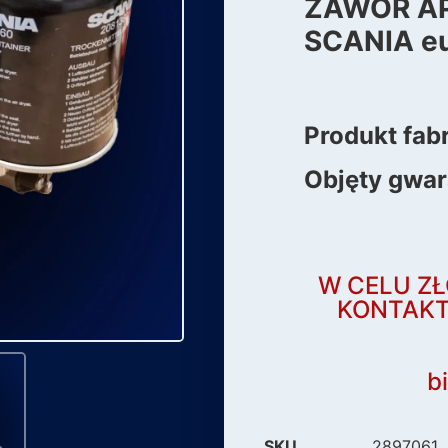
ZAWÓR A
SCANIA eu
Produkt fab
Objęty gwar
W CELU ZŁ
KONTAKT
b
SKU
2897061