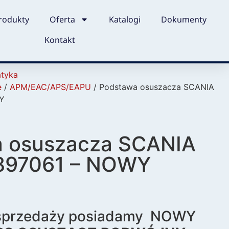
rodukty
Oferta
Katalogi
Dokumenty
Kontakt
tyka
e
/
APM/EAC/APS/EAPU
/ Podstawa osuszacza SCANIA
Y
 osuszacza SCANIA
897061 – NOWY
 sprzedaży posiadamy NOWY