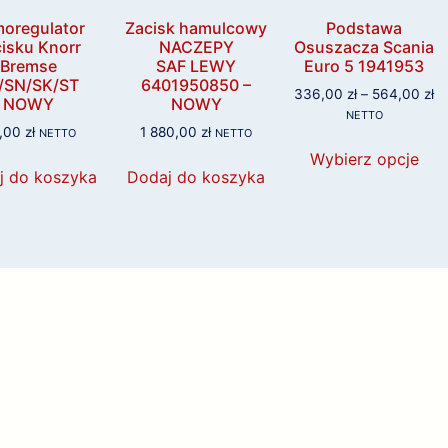
oregulator
Zacisk hamulcowy
Podstawa
isku Knorr
NACZEPY
Osuszacza Scania
Bremse
SAF LEWY
Euro 5 1941953
/SN/SK/ST
6401950850 –
336,00
zł
–
564,00
zł
NOWY
NOWY
NETTO
,00
zł
1 880,00
zł
NETTO
NETTO
Wybierz opcje
j do koszyka
Dodaj do koszyka