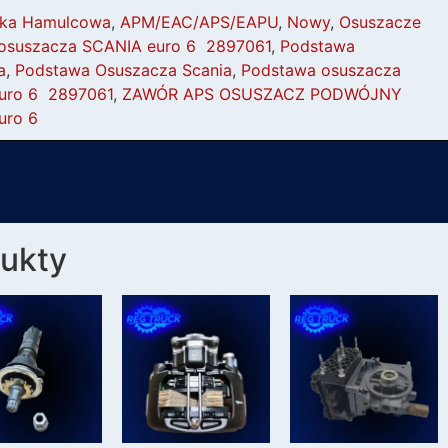
ka Hamulcowa
,
APM/EAC/APS/EAPU
,
Nowy
,
Osuszacze
osuszacza SCANIA euro 6 2897061
,
Podstawa
a
,
Podstawa Osuszacza Scania
,
Podstawa osuszacza
uro 6 2897061
,
ZAWÓR APS OSUSZACZ PODWÓJNY
uro 6
ukty