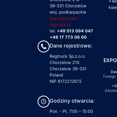
+48
39-331 Chorzelów
ksi
woj. podkarpackie
biuro@zaciski-
regtruck.pl
tel.
+48 513 094 047
+48 17 773 06 00
Dane rejestrowe:
Regtruck Sp.z.o.o.
EXPO
Chorzelow 210
Chorzelow 39-331
Daw
Poland
Foreign
NIP 8172212672
+4
d.krze
Godziny otwarcia:
Pon. - Pt. 7:00 – 15:00