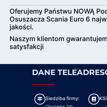
Oferujemy Państwu NOWĄ Po
Osuszacza Scania Euro 6 najw
jakości.
Naszym klientom gwarantuje
satysfakcji
DANE TELEADRE
Siedziba firmy:
KS
Chorzelów 210