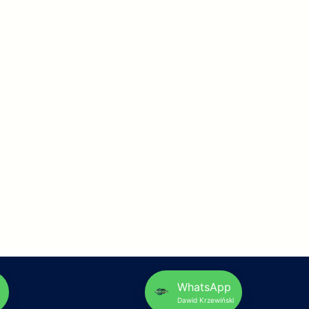
p
WhatsApp
Dawid Krzewiński