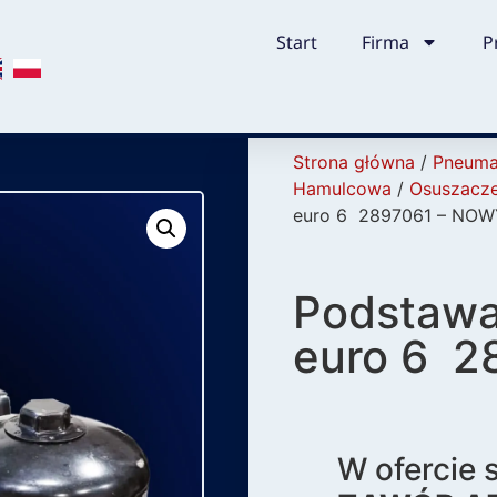
Start
Firma
P
Strona główna
/
Pneuma
Hamulcowa
/
Osuszacz
euro 6 2897061 – NOW
Podstawa
euro 6 2
W ofercie