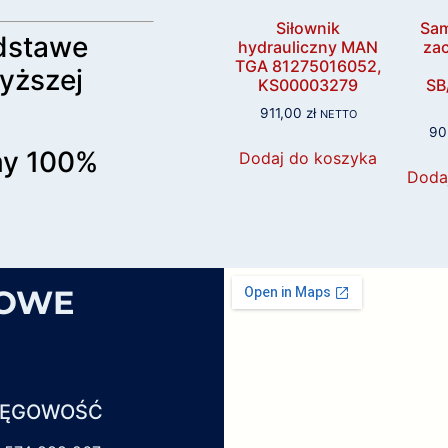
Siłownik
Sam
dstawe
hydrauliczny MAN
zac
TGA 81275016052,
yższej
KS00003279
SB
911,00
zł
NETTO
90
my 100%
Dodaj do koszyka
Doda
SOWE
IĘGOWOŚĆ