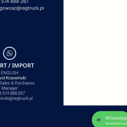
 574 888 267
egowosc@regtruck.pl
RT / IMPORT
ENGLISH
id Krzewiński
 Sales & Purchases
Manager
8 574 888 857
winski@regtruck.pl
WhatsAp
Witold Pisarczyk