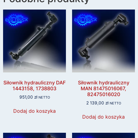
Siłownik hydrauliczny DAF
Siłownik hydrauliczny
1443158, 1738803
MAN 81475016067,
82475016020
951,00
zł
NETTO
2 139,00
zł
NETTO
Dodaj do koszyka
Dodaj do koszyka