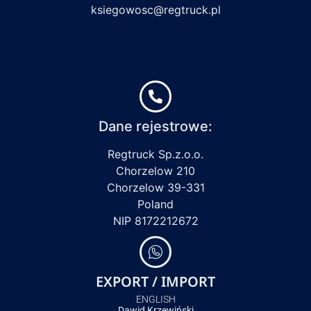
ksiegowosc@regtruck.pl
Dane rejestrowe:
Regtruck Sp.z.o.o.
Chorzelow 210
Chorzelow 39-331
Poland
NIP 8172212672
EXPORT / IMPORT
ENGLISH
Dawid Krzewiński