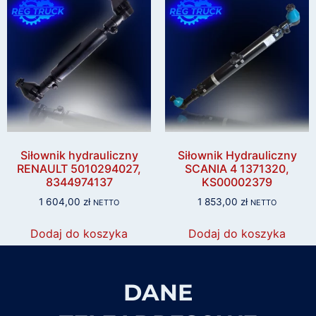
Siłownik hydrauliczny
Siłownik Hydrauliczny
RENAULT 5010294027,
SCANIA 4 1371320,
8344974137
KS00002379
1 604,00
zł
1 853,00
zł
NETTO
NETTO
Dodaj do koszyka
Dodaj do koszyka
DANE