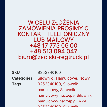
W CELU ZŁOŻENIA
ZAMÓWIENIA PROSIMY O
KONTAKT TELEFONICZNY
LUB MAILOWY
+48 17 773 06 00
+48 513 094 047
biuro@zaciski-regtruck.pl
SKU
9253840100
Categories
Siłowniki
,
Hamulcowe
,
Nowy
Tags
9253840100
,
Siłownik
hamulcowy
,
Siłownik
hamulcowy naczepy
,
Siłownik
hamulcowy naczepy 16/24
9253840100
,
Siłownik