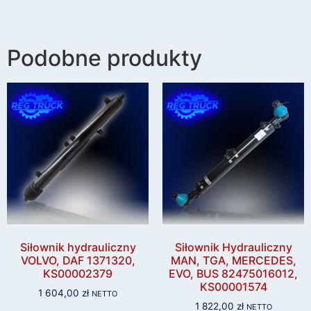
Podobne produkty
Siłownik hydrauliczny
Siłownik Hydrauliczny
VOLVO, DAF 1371320,
MAN, TGA, MERCEDES,
KS00002379
EVO, BUS 82475016012,
KS00001574
1 604,00
zł
NETTO
1 822,00
zł
NETTO