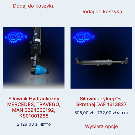
Dodaj do koszyka
Dodaj do koszyka
Siłownik Hydrauliczny
Siłownik Tylnej Osi
MERCEDES, TRAVEGO,
Skrętnej DAF 1613827
MAN 6294660192,
505,00
zł
–
732,00
zł
NETTO
KS01001288
2 129,00
zł
NETTO
Wybierz opcje