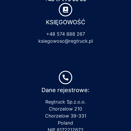
KSIĘGOWOŚĆ
+48 574 888 267
ksiegowosc@regtruck.pl
Dane rejestrowe:
Regtruck Sp.z.o.o.
Chorzelow 210
Chorzelow 39-331
Poland
NIP 8172212672