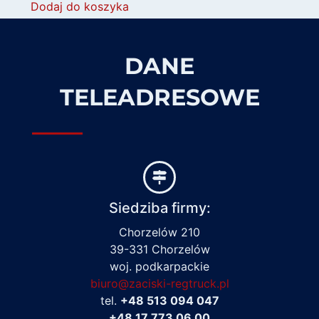
Dodaj do koszyka
DANE
TELEADRESOWE
Siedziba firmy:
Chorzelów 210
39-331 Chorzelów
woj. podkarpackie
biuro@zaciski-regtruck.pl
tel.
+48 513 094 047
+48 17 773 06 00