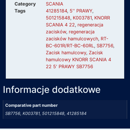
Category
SCANIA
Tags
41285184
,
5'' PRAWY
,
501215848
,
K003781
,
KNORR
SCANIA 4 22
,
regeneracja
zacisków
,
regeneracja
zacisków hamulcowych
,
RT-
BC-601R/RT-BC-60RL
,
SB7756
,
Zacisk hamulcowy
,
Zacisk
hamulcowy KNORR SCANIA 4
22 5' PRAWY SB7756
Informacje dodatkowe
Comparative part number
SB7756, K003781, 501215848, 41285184