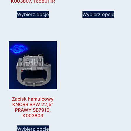
K003807, 1658011R
Wybierz opcje
Wybierz opcje
Zacisk hamulcowy
KNORR BPW 22,5”
PRAWY SB7910,
K003803
Wybierz opcje