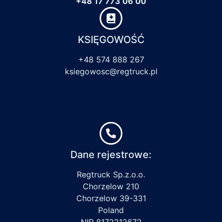
+48 17 773 06 00
KSIĘGOWOŚĆ
+48 574 888 267
ksiegowosc@regtruck.pl
Dane rejestrowe:
Regtruck Sp.z.o.o.
Chorzelow 210
Chorzelow 39-331
Poland