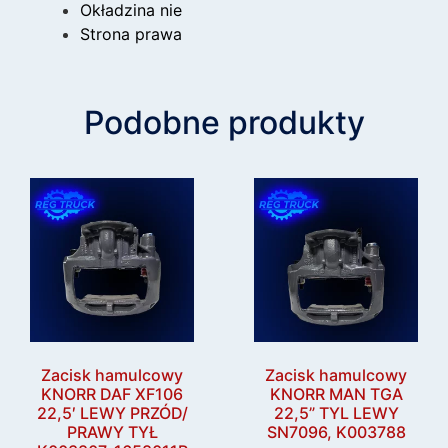
Okładzina nie
Strona prawa
Podobne produkty
Zacisk hamulcowy
Zacisk hamulcowy
KNORR DAF XF106
KNORR MAN TGA
22,5′ LEWY PRZÓD/
22,5” TYL LEWY
PRAWY TYŁ
SN7096, K003788