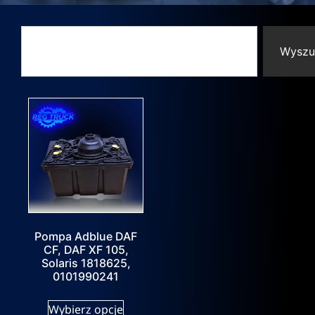
Wyszu
Pompa Adblue DAF
CF, DAF XF 105,
Solaris 1818625,
0101990241
Wybierz opcje