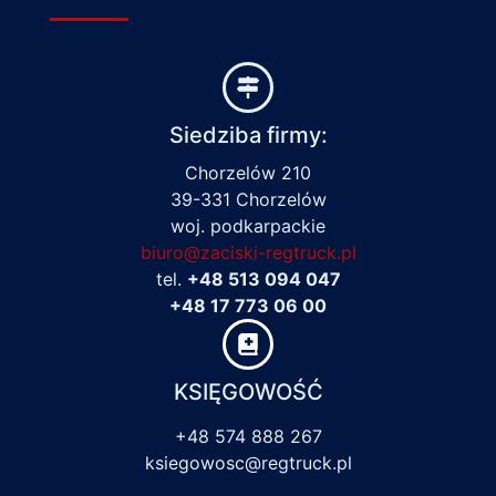
Siedziba firmy:
Chorzelów 210
39-331 Chorzelów
woj. podkarpackie
biuro@zaciski-regtruck.pl
tel.
+48 513 094 047
+48 17 773 06 00
KSIĘGOWOŚĆ
+48 574 888 267
ksiegowosc@regtruck.pl