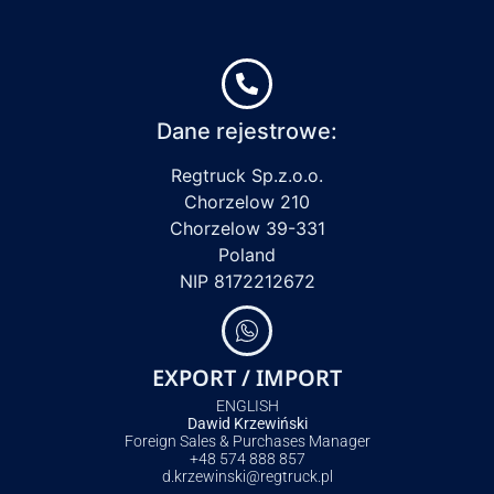
Dane rejestrowe:
Regtruck Sp.z.o.o.
Chorzelow 210
Chorzelow 39-331
Poland
NIP 8172212672
EXPORT / IMPORT
ENGLISH
Dawid Krzewiński
Foreign Sales & Purchases Manager
+48 574 888 857
d.krzewinski@regtruck.pl