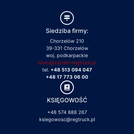
Siedziba firmy:
Chorzelów 210
39-331 Chorzelów
woj. podkarpackie
biuro@zaciski-regtruck.pl
tel.
+48 513 094 047
+48 17 773 06 00
KSIĘGOWOŚĆ
+48 574 888 267
ksiegowosc@regtruck.pl