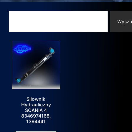
Wyszu
Siłownik
Hydrauliczny
SCANIA 4
8346974168,
1394441