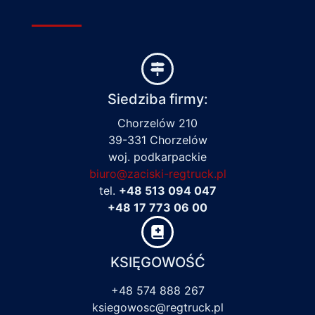
Siedziba firmy:
Chorzelów 210
39-331 Chorzelów
woj. podkarpackie
biuro@zaciski-regtruck.pl
tel.
+48 513 094 047
+48 17 773 06 00
KSIĘGOWOŚĆ
+48 574 888 267
ksiegowosc@regtruck.pl