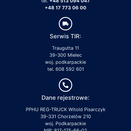
tel.
+48 513 094 047
+48 17 773 06 00
Serwis TIR:
Traugutta 11
39-300 Mielec
woj. podkarpackie
tel. 608 592 601
Dane rejestrowe:
PPHU REG-TRUCK Witold Pisarczyk
39-331 Chorzelów 210
woj. Podkarpackie
NIP: 817-175-66-02