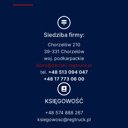
Siedziba firmy:
Chorzelów 210
39-331 Chorzelów
woj. podkarpackie
biuro@zaciski-regtruck.pl
tel.
+48 513 094 047
+48 17 773 06 00
KSIĘGOWOŚĆ
+48 574 888 267
ksiegowosc@regtruck.pl