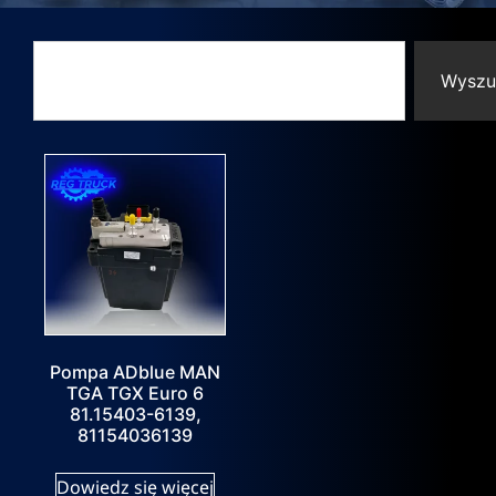
Wyszu
Pompa ADblue MAN
TGA TGX Euro 6
81.15403-6139,
81154036139
Dowiedz się więcej