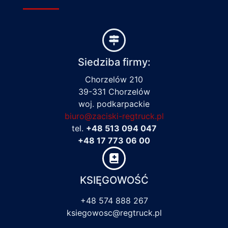
Siedziba firmy:
Chorzelów 210
39-331 Chorzelów
woj. podkarpackie
biuro@zaciski-regtruck.pl
tel.
+48 513 094 047
+48 17 773 06 00
KSIĘGOWOŚĆ
+48 574 888 267
ksiegowosc@regtruck.pl