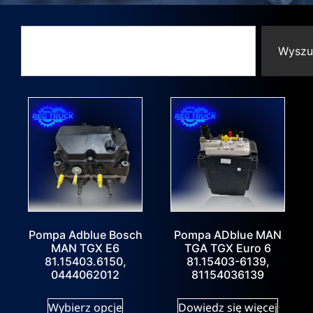
Wyszu
Pompa Adblue Bosch
Pompa ADblue MAN
MAN TGX E6
TGA TGX Euro 6
81.15403.6150,
81.15403-6139,
0444062012
81154036139
Wybierz opcje
Dowiedz się więcej