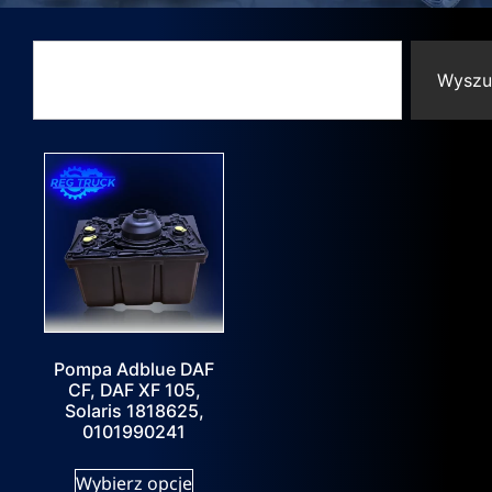
Wyszu
Pompa Adblue DAF
CF, DAF XF 105,
Solaris 1818625,
0101990241
Wybierz opcje