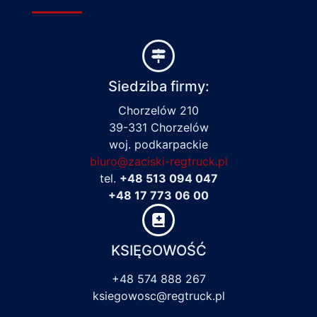
Siedziba firmy:
Chorzelów 210
39-331 Chorzelów
woj. podkarpackie
biuro@zaciski-regtruck.pl
tel.
+48 513 094 047
+48 17 773 06 00
KSIĘGOWOŚĆ
+48 574 888 267
ksiegowosc@regtruck.pl