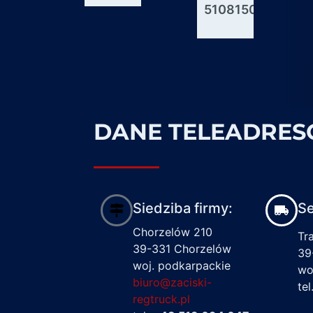
51081506176
600927
1617122
DANE TELEADRE
Siedziba firmy:
Se
Chorzelów 210
Tr
39-331 Chorzelów
39
woj. podkarpackie
wo
biuro@zaciski-
te
regtruck.pl