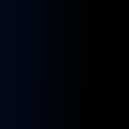
kładnia
Przekładnia
rownicza
kierownicza
N
MAN
A
NEOPLAN
S
STAYER
8955591,
ZF
9955432
BOSCH
8098955516,
KS01001141