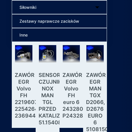
Siłowniki
Zestawy naprawcze zacisków
Inne
ZAWÓR
SENSOR
ZAWÓR
ZAWÓR
Wybiera
EGR
CZUJNIK
EGR
EGR
skrzyni
Volvo
NOX
Volvo
MAN
biegów
FH
MAN
FH
TGX
ASTRON
22196078,
TGL
euro 6
D2066,
GS3.3
22542643,
PRZED
24328031,
D2676
MAN
23694442
KATALIZATOREM
P24328031
EURO
DAF
51.15408.0017
6
IVECO
51081506190,
MODUL