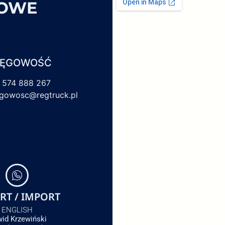
SOWE
IĘGOWOŚĆ
 574 888 267
egowosc@regtruck.pl
RT / IMPORT
ENGLISH
id Krzewiński