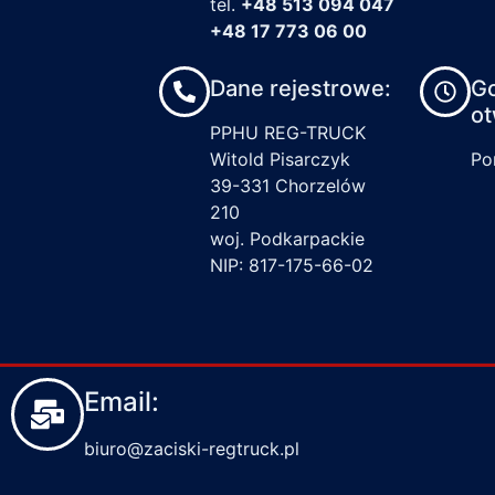
tel.
+48 513 094 047
+48 17 773 06 00
Dane rejestrowe:
G
ot
PPHU REG-TRUCK
Witold Pisarczyk
Pon
39-331 Chorzelów
210
woj. Podkarpackie
NIP: 817-175-66-02
Email:
biuro@zaciski-regtruck.pl