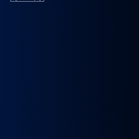
k
Wybierak
Przepustnica
RECYRKULATOR
Zacisk
Zacisk
Prze
skrzyni
zawór
SPALIN
Hamulcowy
Hamulcowy
kie
biegów
EGR
zawór
IRISBUS
IRISBUS
MA
IC
ASTRONIC
Volvo
EGR
IVECO
IVECO
TG
GS3.6
FH4
MAN
ELSA
ELSA
TG
DAF
Euro 6
TGX
225
225
809
XF 106
23157437,
LIFT
42569030,
42569031,
809
CF
23793581
51081007304,
68034961
5801492679
ATOR
EURO
51081007290