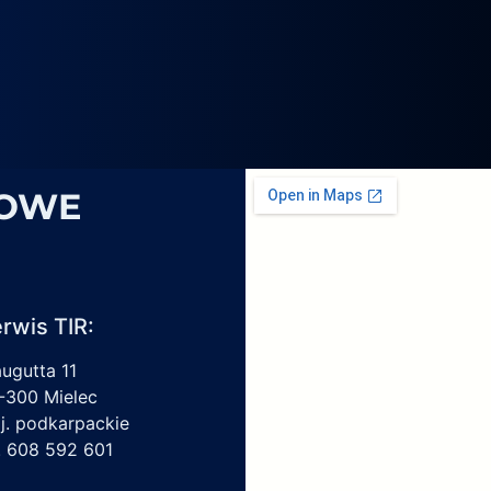
4069,
6
1959450,
4213550150,
6009297017
SOWE
rwis TIR:
augutta 11
-300 Mielec
j. podkarpackie
l. 608 592 601