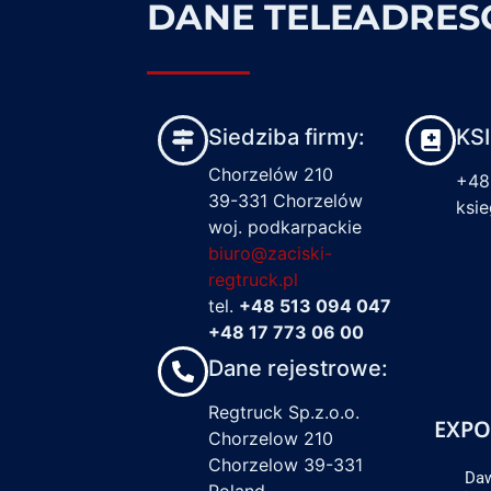
DANE TELEADRE
Siedziba firmy:
KS
Chorzelów 210
+48
39-331 Chorzelów
ksi
woj. podkarpackie
biuro@zaciski-
regtruck.pl
tel.
+48 513 094 047
+48 17 773 06 00
Dane rejestrowe:
Regtruck Sp.z.o.o.
EXPO
Chorzelow 210
Chorzelow 39-331
Daw
Poland