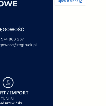
SOWE
IĘGOWOŚĆ
 574 888 267
egowosc@regtruck.pl
RT / IMPORT
ENGLISH
id Krzewiński