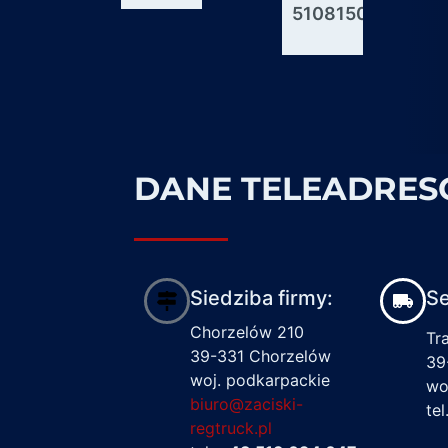
51081506176
600927
1617122
DANE TELEADRE
Siedziba firmy:
Se
Chorzelów 210
Tr
39-331 Chorzelów
39
woj. podkarpackie
wo
biuro@zaciski-
te
regtruck.pl