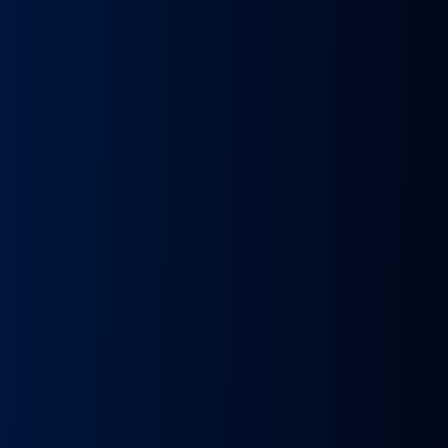
k
Wybierak
Przepustnica
RECYRKULATOR
Zacisk
Zacisk
Prze
skrzyni
zawór
SPALIN
Hamulcowy
Hamulcowy
kie
biegów
EGR
zawór
IRISBUS
IRISBUS
MA
IC
ASTRONIC
Volvo
EGR
IVECO
IVECO
TG
GS3.6
FH4
MAN
ELSA
ELSA
TG
DAF
Euro 6
TGX
225
225
809
XF 106
23157437,
LIFT
42569030,
42569031,
809
CF
23793581
51081007304,
68034961
5801492679
ATOR
EURO
51081007290