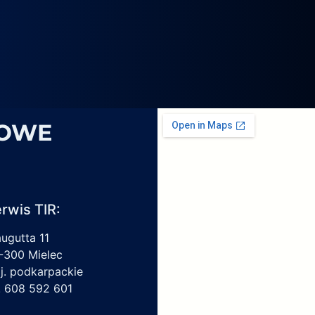
4069,
6
1959450,
4213550150,
6009297017
SOWE
rwis TIR:
augutta 11
-300 Mielec
j. podkarpackie
l. 608 592 601