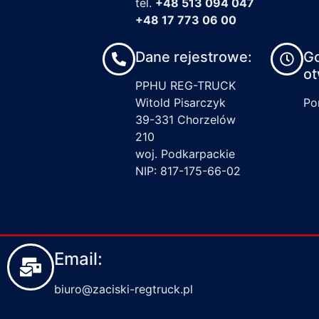
tel.
+48 513 094 047
+48 17 773 06 00
Dane rejestrowe:
G
ot
PPHU REG-TRUCK
Witold Pisarczyk
Pon
39-331 Chorzelów
210
woj. Podkarpackie
NIP: 817-175-66-02
Email:
biuro@zaciski-regtruck.pl