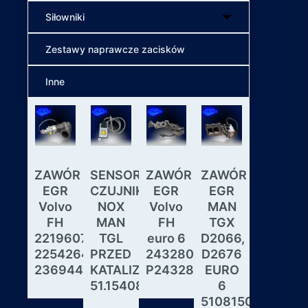
Siłowniki
Zestawy naprawcze zacisków
Inne
ZAWÓR
SENSOR
ZAWÓR
ZAWÓR
Wybiera
EGR
CZUJNIK
EGR
EGR
skrzyni
Volvo
NOX
Volvo
MAN
biegów
FH
MAN
FH
TGX
ASTRON
22196078,
TGL
euro 6
D2066,
GS3.3
22542643,
PRZED
24328031,
D2676
MAN
23694442
KATALIZATOREM
P24328031
EURO
DAF
51.15408.0017
6
IVECO
51081506190,
MODUL