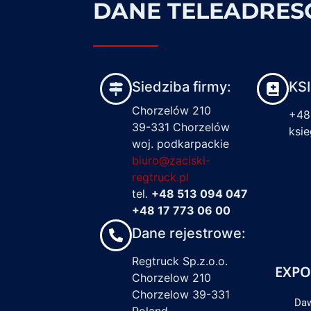
DANE TELEADRE
Siedziba firmy:
KS
Chorzelów 210
+48
39-331 Chorzelów
ksi
woj. podkarpackie
biuro@zaciski-
regtruck.pl
tel.
+48 513 094 047
+48 17 773 06 00
Dane rejestrowe:
Regtruck Sp.z.o.o.
EXPO
Chorzelow 210
Chorzelow 39-331
Daw
Poland