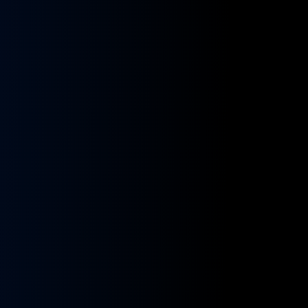
kładnia
Przekładnia
rownicza
kierownicza
N
MAN
A
NEOPLAN
S
STAYER
8955591,
ZF
9955432
BOSCH
8098955516,
KS01001141