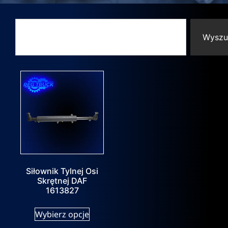
Wyszu
Siłownik Tylnej Osi
Skrętnej DAF
1613827
Wybierz opcje