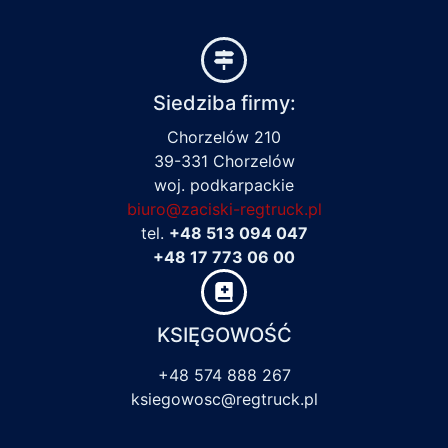
Siedziba firmy:
Chorzelów 210
39-331 Chorzelów
woj. podkarpackie
biuro@zaciski-regtruck.pl
tel.
+48 513 094 047
+48 17 773 06 00
KSIĘGOWOŚĆ
+48 574 888 267
ksiegowosc@regtruck.pl