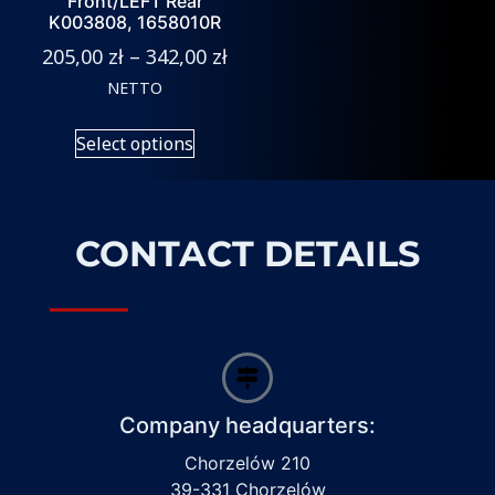
Front/LEFT Rear
K003808, 1658010R
205,00
zł
–
342,00
zł
NETTO
Select options
CONTACT DETAILS
Company headquarters:
Chorzelów 210
39-331 Chorzelów