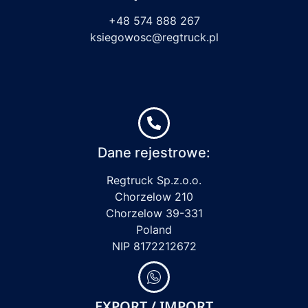
+48 574 888 267
ksiegowosc@regtruck.pl
Dane rejestrowe:
Regtruck Sp.z.o.o.
Chorzelow 210
Chorzelow 39-331
Poland
NIP 8172212672
EXPORT / IMPORT