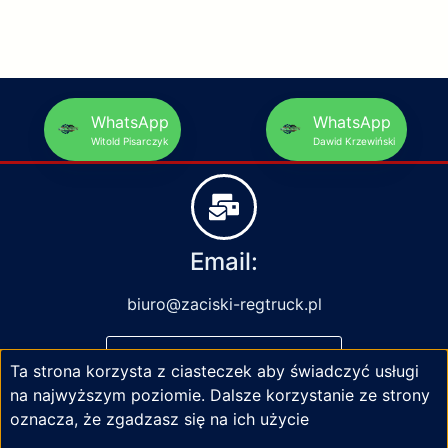
WhatsApp
WhatsApp
Witold Pisarczyk
Dawid Krzewiński
Email:
biuro@zaciski-regtruck.pl
NAPISZ DO NAS
Ta strona korzysta z ciasteczek aby świadczyć usługi
na najwyższym poziomie. Dalsze korzystanie ze strony
oznacza, że zgadzasz się na ich użycie