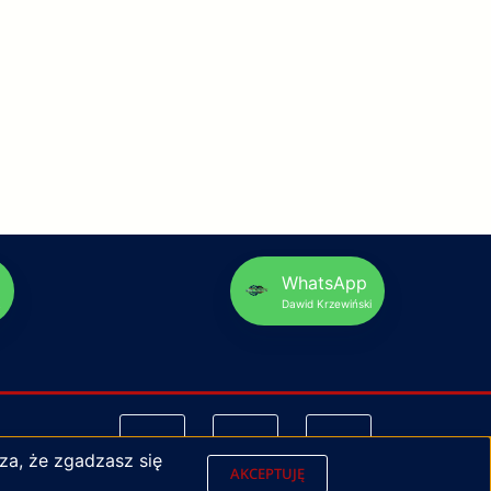
p
WhatsApp
Dawid Krzewiński
za, że zgadzasz się
AKCEPTUJĘ