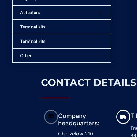
Actuators
Terminal kits
Terminal kits
Other
CONTACT DETAILS
Company
TI
headquarters:
Tr
Chorzelów 210
39