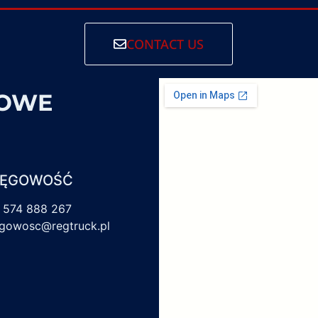
CONTACT US
SOWE
IĘGOWOŚĆ
 574 888 267
egowosc@regtruck.pl