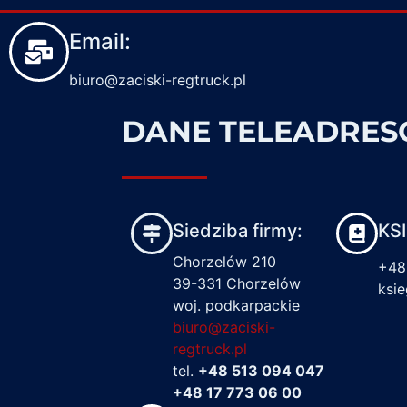
Email:
biuro@zaciski-regtruck.pl
DANE TELEADRE
Siedziba firmy:
KS
Chorzelów 210
+48
39-331 Chorzelów
ksi
woj. podkarpackie
biuro@zaciski-
regtruck.pl
tel.
+48 513 094 047
+48 17 773 06 00