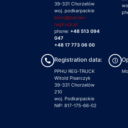
39-331 Chorzelów
wo
woj. podkarpackie
ph
biuro@zaciski-
regtruck.pl
phone:
+48 513 094
047
+48 17 773 06 00
Registration data:
Op
PPHU REG-TRUCK
Mon
Witold Pisarczyk
39-331 Chorzelów
210
woj. Podkarpackie
NIP: 817-175-66-02