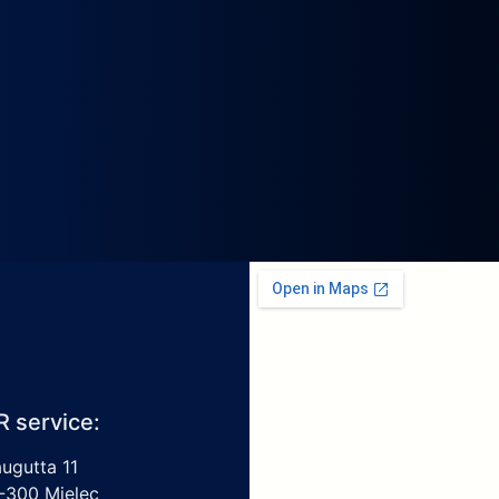
R service:
augutta 11
-300 Mielec