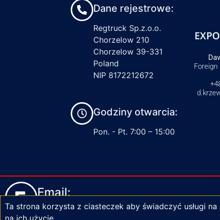
Dane rejestrowe:
Regtruck Sp.z.o.o.
EXPO
Chorzelow 210
Chorzelow 39-331
Daw
Poland
Foreign
NIP 8172212672
+4
d.krze
Godziny otwarcia:
Pon. - Pt. 7:00 – 15:00
Email:
Ta strona korzysta z ciasteczek aby świadczyć usługi na
biuro@zaciski-regtruck.pl
na ich użycie