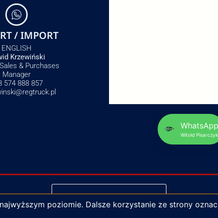
RT / IMPORT
ENGLISH
id Krzewiński
 Sales & Purchases
Manager
8 574 888 857
winski@regtruck.pl
WhatsAp
Witold Pisarczyk
NAPISZ DO NAS
 najwyższym poziomie. Dalsze korzystanie ze strony oznac