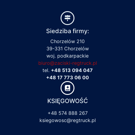
Siedziba firmy:
Chorzelów 210
39-331 Chorzelów
woj. podkarpackie
biuro@zaciski-regtruck.pl
tel.
+48 513 094 047
+48 17 773 06 00
KSIĘGOWOŚĆ
+48 574 888 267
ksiegowosc@regtruck.pl