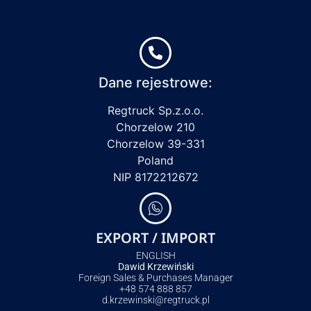
Dane rejestrowe:
Regtruck Sp.z.o.o.
Chorzelow 210
Chorzelow 39-331
Poland
NIP 8172212672
EXPORT / IMPORT
ENGLISH
Dawid Krzewiński
Foreign Sales & Purchases Manager
+48 574 888 857
d.krzewinski@regtruck.pl