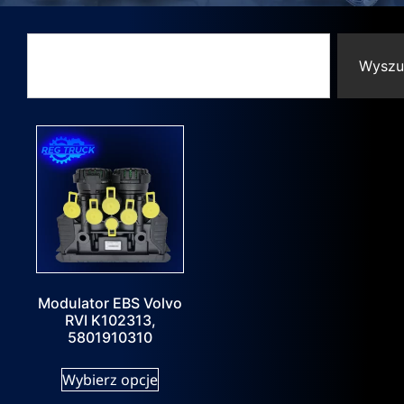
Wyszu
Modulator EBS Volvo
RVI K102313,
5801910310
Wybierz opcje