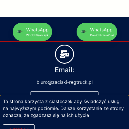
WhatsApp
WhatsApp
Witold Pisarczyk
Dawid Krzewiński
Email:
biuro@zaciski-regtruck.pl
NAPISZ DO NAS
Ta strona korzysta z ciasteczek aby świadczyć usługi
na najwyższym poziomie. Dalsze korzystanie ze strony
oznacza, że zgadzasz się na ich użycie