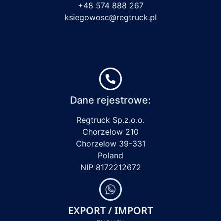
+48 574 888 267
ksiegowosc@regtruck.pl
Dane rejestrowe:
Regtruck Sp.z.o.o.
Chorzelow 210
Chorzelow 39-331
Poland
NIP 8172212672
EXPORT / IMPORT