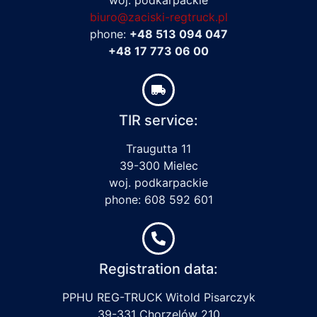
biuro@zaciski-regtruck.pl
phone:
+48 513 094 047
+48 17 773 06 00
TIR service:
Traugutta 11
39-300 Mielec
woj. podkarpackie
phone: 608 592 601
Registration data:
PPHU REG-TRUCK Witold Pisarczyk
39-331 Chorzelów 210