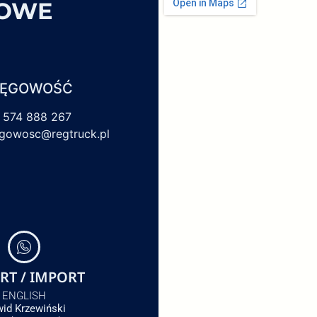
SOWE
IĘGOWOŚĆ
 574 888 267
egowosc@regtruck.pl
RT / IMPORT
ENGLISH
id Krzewiński