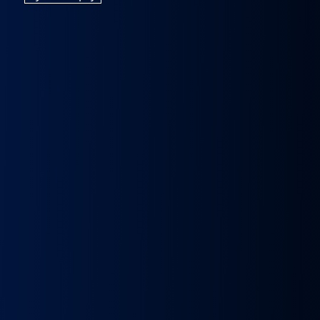
k
Wybierak
Przepustnica
RECYRKULATOR
Zacisk
Zacisk
Prze
skrzyni
zawór
SPALIN
Hamulcowy
Hamulcowy
kie
biegów
EGR
zawór
IRISBUS
IRISBUS
MA
IC
ASTRONIC
Volvo
EGR
IVECO
IVECO
TG
GS3.6
FH4
MAN
ELSA
ELSA
TG
DAF
Euro 6
TGX
225
225
809
XF 106
23157437,
LIFT
42569030,
42569031,
809
CF
23793581
51081007304,
68034961
5801492679
ATOR
EURO
51081007290