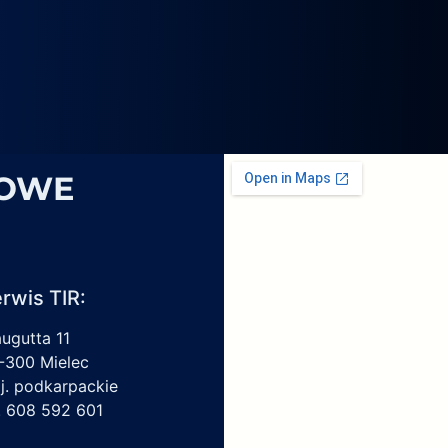
4069,
6
1959450,
4213550150,
6009297017
SOWE
rwis TIR:
augutta 11
-300 Mielec
j. podkarpackie
l. 608 592 601