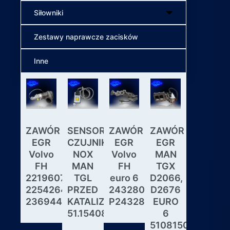
Siłowniki
Zestawy naprawcze zacisków
Inne
ZAWÓR
SENSOR
ZAWÓR
ZAWÓR
Wybiera
EGR
CZUJNIK
EGR
EGR
skrzyni
Volvo
NOX
Volvo
MAN
biegów
FH
MAN
FH
TGX
ASTRON
22196078,
TGL
euro 6
D2066,
GS3.3
22542643,
PRZED
24328031,
D2676
MAN
23694442
KATALIZATOREM
P24328031
EURO
DAF
51.15408.0017
6
IVECO
51081506190,
MODUL