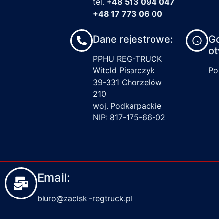
tel.
+48 513 094 047
+48 17 773 06 00
Dane rejestrowe:
G
ot
PPHU REG-TRUCK
Witold Pisarczyk
Pon
39-331 Chorzelów
210
woj. Podkarpackie
NIP: 817-175-66-02
Email:
biuro@zaciski-regtruck.pl