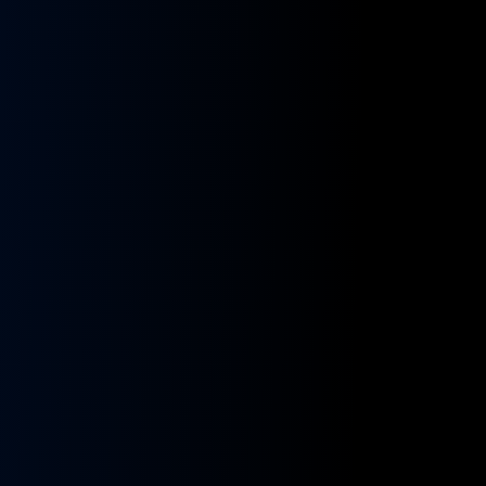
kładnia
Przekładnia
rownicza
kierownicza
N
MAN
A
NEOPLAN
S
STAYER
8955591,
ZF
9955432
BOSCH
8098955516,
KS01001141