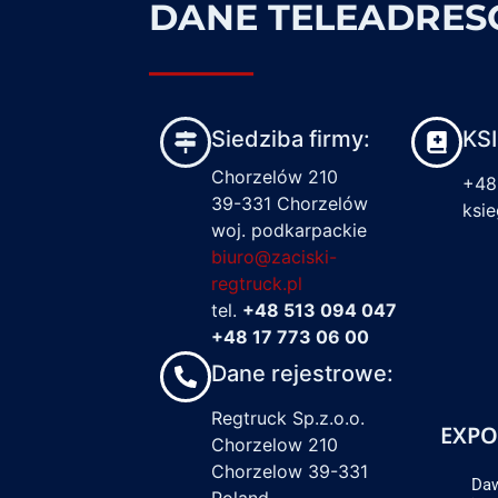
DANE TELEADRE
Siedziba firmy:
KS
Chorzelów 210
+48
39-331 Chorzelów
ksi
woj. podkarpackie
biuro@zaciski-
regtruck.pl
tel.
+48 513 094 047
+48 17 773 06 00
Dane rejestrowe:
Regtruck Sp.z.o.o.
EXPO
Chorzelow 210
Chorzelow 39-331
Daw
Poland