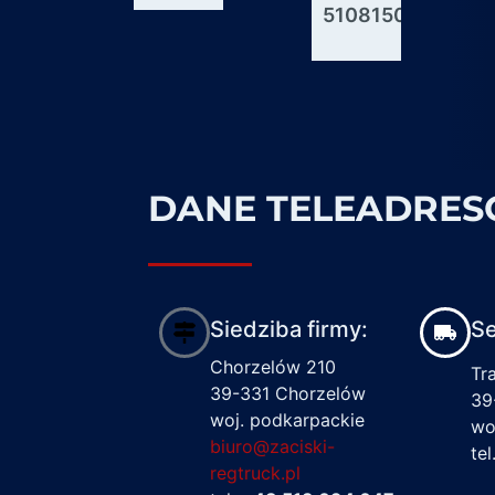
51081506176
600927
1617122
DANE TELEADRE
Siedziba firmy:
Se
Chorzelów 210
Tr
39-331 Chorzelów
39
woj. podkarpackie
wo
biuro@zaciski-
te
regtruck.pl