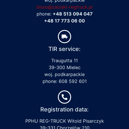
biuro@zaciski-regtruck.pl
phone:
+48 513 094 047
+48 17 773 06 00
TIR service:
Traugutta 11
39-300 Mielec
woj. podkarpackie
phone: 608 592 601
Registration data:
PPHU REG-TRUCK Witold Pisarczyk
39-331 Chorzelów 210