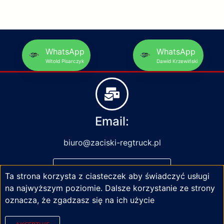
WhatsApp
WhatsApp
Witold Pisarczyk
Dawid Krzewiński
Email:
biuro@zaciski-regtruck.pl
NAPISZ DO NAS
Ta strona korzysta z ciasteczek aby świadczyć usługi
na najwyższym poziomie. Dalsze korzystanie ze strony
oznacza, że zgadzasz się na ich użycie