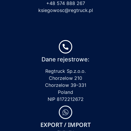
+48 574 888 267
ksiegowosc@regtruck.pl
Dane rejestrowe:
Regtruck Sp.z.o.o.
Chorzelow 210
Chorzelow 39-331
Poland
NIP 8172212672
EXPORT / IMPORT